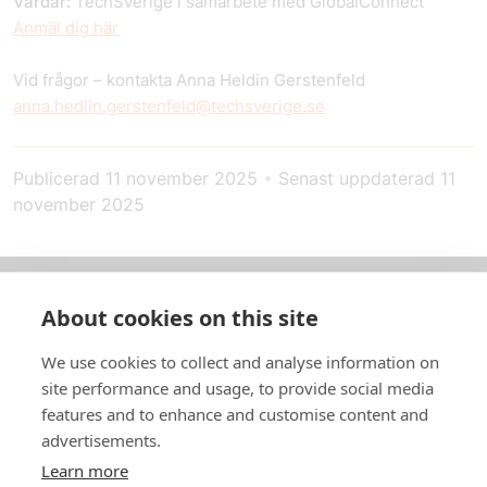
Värdar:
TechSverige i samarbete med GlobalConnect
Anmäl dig här
Vid frågor – kontakta Anna Heldin Gerstenfeld
anna.hedlin.gerstenfeld@techsverige.se
Publicerad
11 november 2025
•
Senast uppdaterad
11
november 2025
About cookies on this site
Om oss
We use cookies to collect and analyse information on
In English
site performance and usage, to provide social media
features and to enhance and customise content and
Standardavtal
advertisements.
Learn more
Snabblänkar