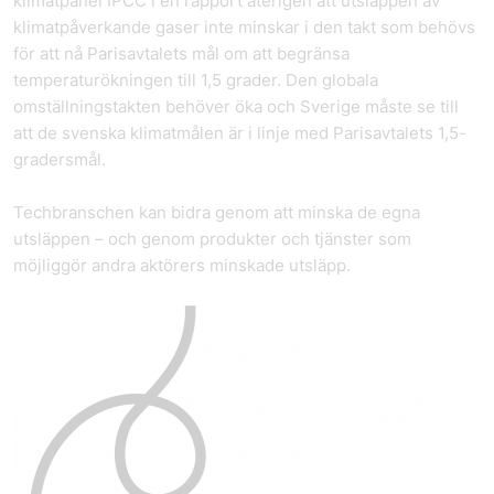
klimatpanel IPCC i en rapport återigen att utsläppen av
klimatpåverkande gaser inte minskar i den takt som behövs
för att nå Paris­avtalets mål om att begränsa
temperaturökningen till 1,5 grader. Den globala
omställningstakten behöver öka och Sverige måste se till
att de svenska klimatmålen är i linje med Paris­avtalets 1,5-
gradersmål.
Tech­branschen kan bidra genom att minska de egna
utsläppen – och genom produkter och tjänster som
möjliggör andra aktörers minskade utsläpp.