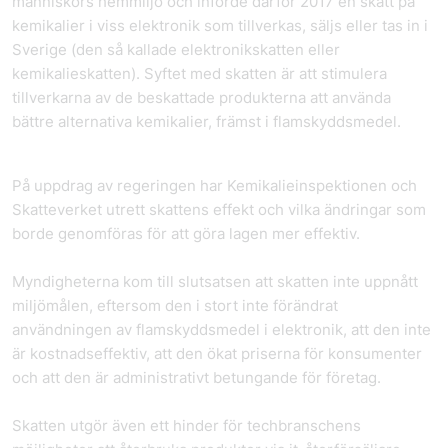
människors hemmiljö och införde därför 2017 en skatt på
kemikalier i viss elektronik som tillverkas, säljs eller tas in i
Sverige (den så kallade elektronikskatten eller
kemikalieskatten). Syftet med skatten är att stimulera
tillverkarna av de beskattade produkterna att använda
bättre alternativa kemikalier, främst i flamskyddsmedel.
På uppdrag av regeringen har Kemikalieinspektionen och
Skatteverket utrett skattens effekt och vilka ändringar som
borde genomföras för att göra lagen mer effektiv.
Myndigheterna kom till slutsatsen att skatten inte uppnått
miljömålen, eftersom den i stort inte förändrat
användningen av flamskyddsmedel i elektronik, att den inte
är kostnadseffektiv, att den ökat priserna för konsumenter
och att den är administrativt betungande för företag.
Skatten utgör även ett hinder för tech­branschens