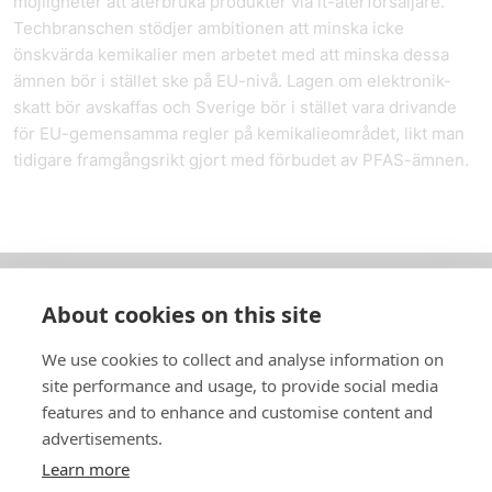
möjligheter att återbruka produkter via it-återförsäljare.
Tech­branschen stödjer ambitionen att minska icke
önskvärda kemikalier men arbetet med att minska dessa
ämnen bör i stället ske på EU-nivå. Lagen om elektronik-
skatt bör avskaffas och Sverige bör i stället vara drivande
för EU-gemensamma regler på kemikalieområdet, likt man
tidigare framgångsrikt gjort med förbudet av PFAS-ämnen.
About cookies on this site
Om oss
We use cookies to collect and analyse information on
In English
site performance and usage, to provide social media
features and to enhance and customise content and
Standardavtal
advertisements.
Learn more
Snabblänkar