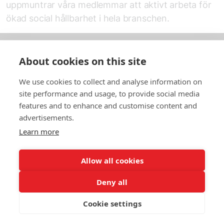
uppmuntrar våra medlemmar att aktivt arbeta för
ökad social hållbarhet i hela branschen.
About cookies on this site
Om oss
We use cookies to collect and analyse information on
In English
site performance and usage, to provide social media
features and to enhance and customise content and
Standardavtal
advertisements.
Learn more
Snabblänkar
Allow all cookies
Deny all
In English
Om webbplatsen
Dataskyddspolicy
Cookie settings