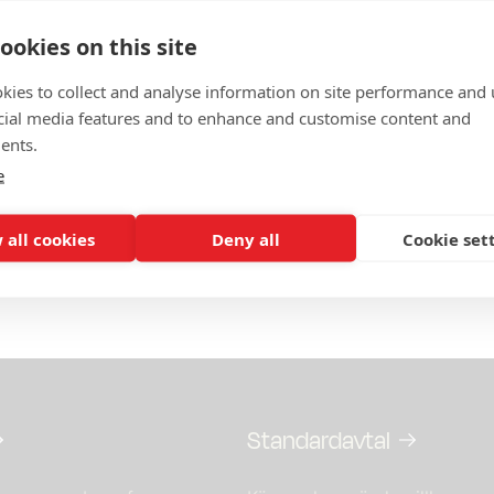
 2: Signerad revisionsberättelse 2023
ookies on this site
3: Styrelsens förslag till årsavgifter
kies to collect and analyse information on site performance and 
cial media features and to enhance and customise content and
 4: Valberedningens och styrelsens förslag 2024–2025
ents.
e
5: Styrelsens förslag till ersättningar
 all cookies
Deny all
Cookie set
eriges stadgar
Standardavtal