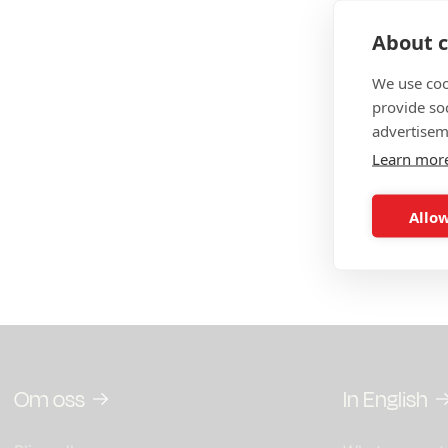
Bilaga
About c
Bilaga 
We use coo
provide so
Bilaga
advertisem
Learn mor
Bilaga 
Allow
TechSv
Om oss
In English