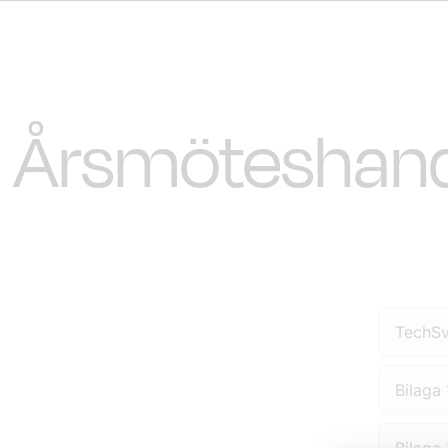
Årsmöteshand
TechSv
Bilaga