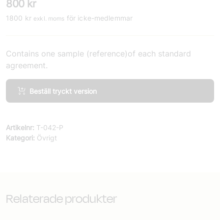
800
kr
1800
kr
för icke-medlemmar
exkl. moms
Contains one sample (reference)of each standard
agreement.
All
Beställ tryckt version
agreements
in
English
Artikelnr:
T-042-P
mängd
Kategori:
Övrigt
Relaterade produkter