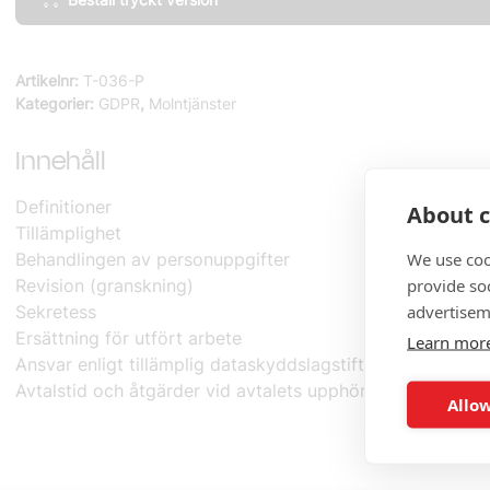
Särskilda
bestämmelser
vid
Artikelnr:
T-036-P
behandling
Kategorier:
GDPR
,
Molntjänster
av
personuppgifter
Innehåll
(10
ex)
Definitioner
About c
mängd
Tillämplighet
We use coo
Behandlingen av personuppgifter
provide so
Revision (granskning)
advertisem
Sekretess
Ersättning för utfört arbete
Learn mor
Ansvar enligt tillämplig dataskyddslagstiftning
Avtalstid och åtgärder vid avtalets upphörande
Allow