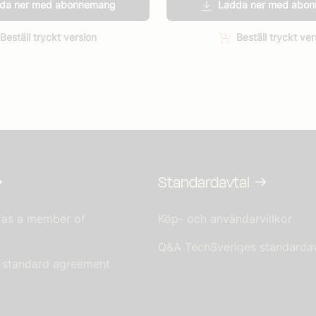
da ner med abonnemang
Ladda ner med abo
Beställ tryckt version
Beställ tryckt ver
Standardavtal
 as a member of
Köp- och användarvillkor
Q&A TechSveriges standardav
s standard agreement