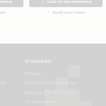
nnemang
Ladda ner med abonnemang
sion
Beställ tryckt version
Snabblänkar
Pressrum
tal
Statistik från techbranschen
Rapporter från TechSverige
Om webbplatsen