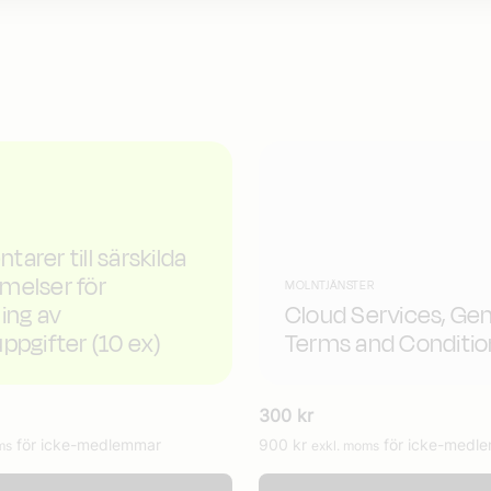
arer till särskilda
melser för
MOLNTJÄNSTER
ing av
Cloud Services, Gen
ppgifter (10 ex)
Terms and Conditio
300
kr
för icke-medlemmar
900
kr
för icke-medl
ms
exkl. moms