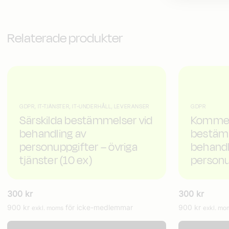
Relaterade produkter
GDPR, IT-TJÄNSTER, IT-UNDERHÅLL, LEVERANSER
GDPR
Särskilda bestämmelser vid
Komment
behandling av
bestäm
personuppgifter – övriga
behandl
tjänster (10 ex)
personu
300
kr
300
kr
900
kr
för icke-medlemmar
900
kr
exkl. moms
exkl. mo