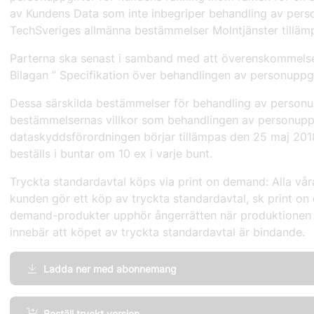
av Kundens Data som inte inbegriper behandling av pers
TechSveriges allmänna bestämmelser Molntjänster tilläm
Parterna ska senast i samband med att överenskommelse t
Bilagan ” Specifikation över behandlingen av personuppgift
Dessa särskilda bestämmelser för behandling av personup
bestämmelsernas villkor som behandlingen av personuppg
dataskyddsförordningen börjar tillämpas den 25 maj 201
beställs i buntar om 10 ex i varje bunt.
Tryckta standardavtal köps via print on demand:
Alla vår
kunden gör ett köp av tryckta standardavtal, sk print on
demand-produkter upphör ångerrätten när produktionen a
innebär att köpet av tryckta standardavtal är bindande.
Ladda ner med abonnemang
Molntjänster,
Beställ tryckt version