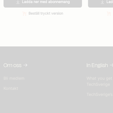
Ladda ner med abonnemang
Lad
Beställ tryckt version
Om oss
In English
Bli medlem
What you get
TechSverige
Kontakt
TechSverige’