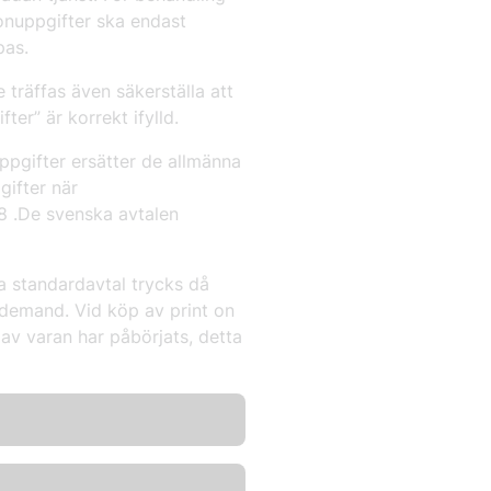
onuppgifter ska endast
pas.
räffas även säkerställa att
er” är korrekt ifylld.
pgifter ersätter de allmänna
ifter när
8 .De svenska avtalen
a standardavtal trycks då
 demand. Vid köp av print on
v varan har påbörjats, detta