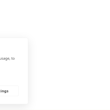
usage, to
tings