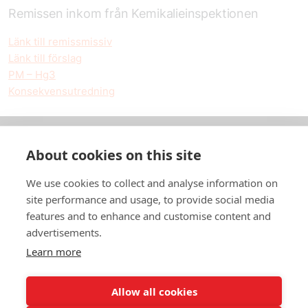
Remissen inkom från Kemikalieinspektionen
Länk till remissmissiv
Länk till förslag
PM – Hg3
Konsekvensutredning
About cookies on this site
Om oss
We use cookies to collect and analyse information on
In English
site performance and usage, to provide social media
features and to enhance and customise content and
Standardavtal
advertisements.
Learn more
Snabblänkar
Allow all cookies