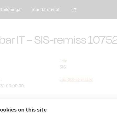
tbildningar
Standardavtal
lbar IT – SIS-remiss 1075
Från
SIS
Läs SIS-remissen
t
31 00:00:00
n inkom från SIS
ookies on this site
elekomföretagens svar