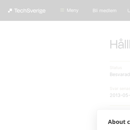
Meny
Bli medlem
U
Hål
Status
Besvarad
Svar senas
2013-05-
Remisse
About c
Läs IT&T