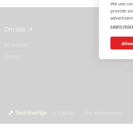
We use coo
provide so
advertisem
Learn mor
Om oss
In English
Allow
Bli medlem
What you get
TechSverige
Kontakt
TechSverige’
In English
Om webbplatsen