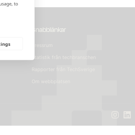
usage, to
Snabblänkar
tings
Pressrum
tal
Statistik från techbranschen
Rapporter från TechSverige
Om webbplatsen