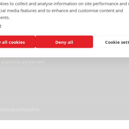
kies to collect and analyse information on site performance and 
cial media features and to enhance and customise content and
ents.
e
Standardavtal
 all cookies
Deny all
Cookie set
 as a member of
Köp- och användarvillkor
Q&A TechSveriges standardav
s standard agreement
Dataskyddspolicy