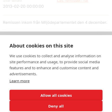
Läs remissen här
Svar senast
2013-02-20 00:00:00
Remissen inkom från Miljödepartementet den 4 december.
About cookies on this site
Om oss
We use cookies to collect and analyse information on
In English
site performance and usage, to provide social media
features and to enhance and customise content and
Standardavtal
advertisements.
Learn more
Snabblänkar
Allow all cookies
Deny all
In English
Om webbplatsen