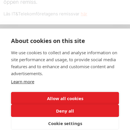
öppen remiss.
Läs IT&Telekomföretagens remissvar
här
About cookies on this site
Om oss
We use cookies to collect and analyse information on
In English
site performance and usage, to provide social media
features and to enhance and customise content and
Standardavtal
advertisements.
Learn more
Snabblänkar
Allow all cookies
Deny all
In English
Om webbplatsen
Dataskyddspolicy
Cookie settings