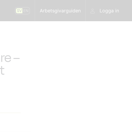
Arbetsgivarguiden
Logga in
SV
EN
re –
t