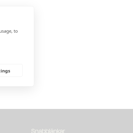
usage, to
14:10).
nkter. Vi
utredaren
tings
Snabblänkar