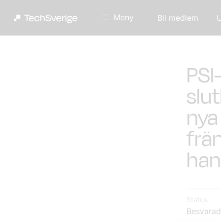
Meny
Bli medlem
U
PSI
slu
nya 
frä
han
Status
Besvarad