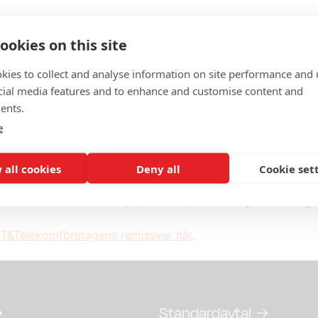
Läs remissen här
t
15 00:00:00
ookies on this site
kies to collect and analyse information on site performance and 
komföretagens synpunkter på PSIutredningen (SOU 20
cial media features and to enhance and customise content and
n inkom från Socialdepartementet
ents.
e
omföretagen tackar för möjligheten att inkomma med synpu
r den pågående utredningen haft ett flertal kontakter med 
&Telekomföretagens branschråd för öppna data.1
 all cookies
Deny all
Cookie set
missvar redovisas våra synpunkter på utredningens förslag.
 IT&Telekomföretagens remissvar här
.
Standardavtal