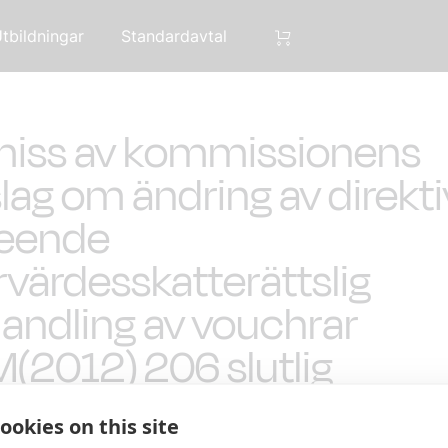
tbildningar
Standardavtal
iss av kommissionens
slag om ändring av direkti
eende
värdesskatterättslig
andling av vouchrar
(2012) 206 slutlig
ookies on this site
Svar senast