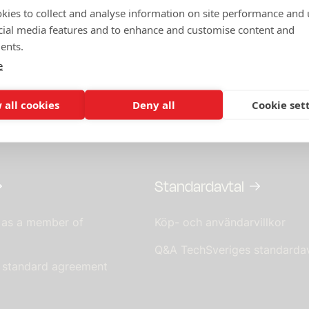
kies to collect and analyse information on site performance and 
ån att svara
cial media features and to enhance and customise content and
ents.
 inkom från Finansdepartementet den 28 maj.
e
ssen
med
sammanfattning av konsekvensbedömning
och
Im
 all cookies
Deny all
Cookie set
ent
Standardavtal
 as a member of
Köp- och användarvillkor
Q&A TechSveriges standardav
s standard agreement