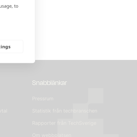
usage, to
pact
tings
Snabblänkar
Pressrum
tal
Statistik från techbranschen
Rapporter från TechSverige
Om webbplatsen