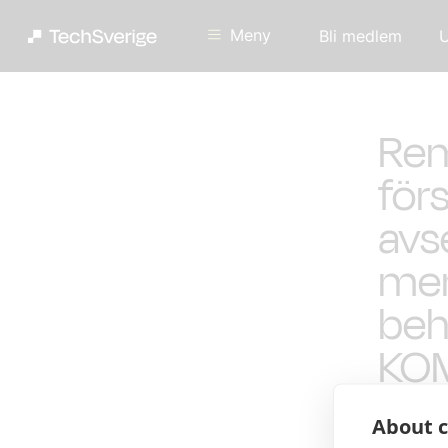
Meny
Bli medlem
U
Rem
för
avs
mer
beh
KOM
About c
Status