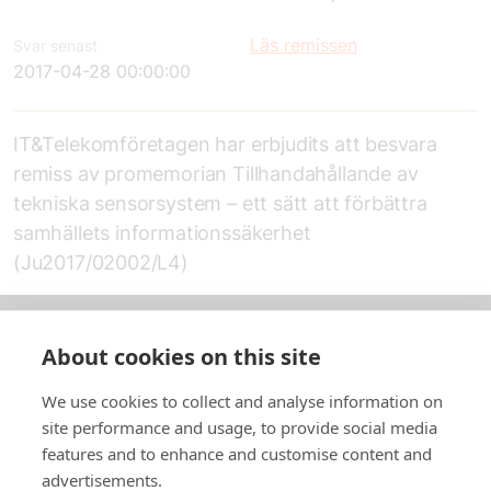
Läs remissen
Svar senast
2017-04-28 00:00:00
IT&Telekomföretagen har erbjudits att besvara
remiss av promemorian Tillhandahållande av
tekniska sensorsystem – ett sätt att förbättra
samhällets informationssäkerhet
(Ju2017/02002/L4)
About cookies on this site
Om oss
We use cookies to collect and analyse information on
In English
site performance and usage, to provide social media
features and to enhance and customise content and
Standardavtal
advertisements.