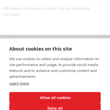
IT&Telekomföretagen avstod från att behandla
remissen.
About cookies on this site
Om oss
We use cookies to collect and analyse information on
In English
site performance and usage, to provide social media
features and to enhance and customise content and
Standardavtal
advertisements.
Learn more
Snabblänkar
Allow all cookies
Deny all
In English
Om webbplatsen