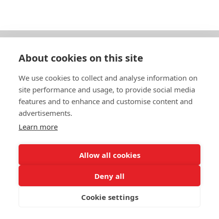
About cookies on this site
Om oss
We use cookies to collect and analyse information on
In English
site performance and usage, to provide social media
features and to enhance and customise content and
Standardavtal
advertisements.
Learn more
Snabblänkar
Allow all cookies
Deny all
In English
Om webbplatsen
Dataskyddspolicy
Cookie settings