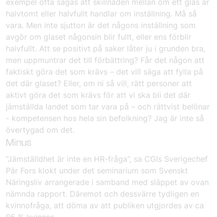
exempel ofta sägas att skillnaden mellan om ett glas är
halvtomt eller halvfullt handlar om inställning. Må så
vara. Men inte sjutton är det någons inställning som
avgör om glaset någonsin blir fullt, eller ens förblir
halvfullt. Att se positivt på saker låter ju i grunden bra,
men uppmuntrar det till förbättring? Får det någon att
faktiskt göra det som krävs – det vill säga att fylla på
det där glaset? Eller, om ni så vill, rätt personer att
aktivt göra det som krävs för att vi ska bli det där
jämställda landet som tar vara på – och rättvist belönar
- kompetensen hos hela sin befolkning? Jag är inte så
övertygad om det.
Minus
”Jämställdhet är inte en HR-fråga”, sa CGIs Sverigechef
Pär Fors klokt under det seminarium som Svenskt
Näringsliv arrangerade i samband med släppet av ovan
nämnda rapport. Däremot och dessvärre tydligen en
kvinnofråga, att döma av att publiken utgjordes av ca
95 % kvinnor.