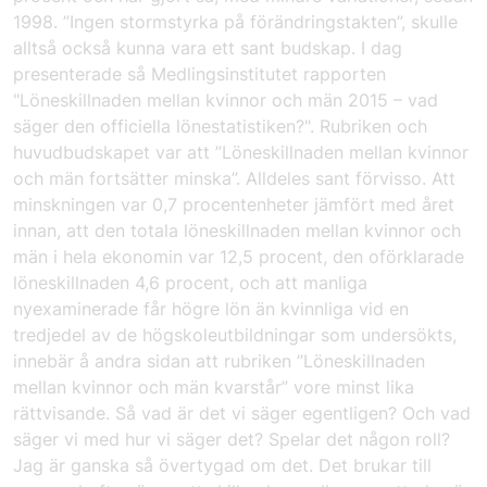
1998. ”Ingen stormstyrka på förändringstakten”, skulle
alltså också kunna vara ett sant budskap. I dag
presenterade så Medlingsinstitutet rapporten
"Löneskillnaden mellan kvinnor och män 2015 – vad
säger den officiella lönestatistiken?"
. Rubriken och
huvudbudskapet var att ”Löneskillnaden mellan kvinnor
och män fortsätter minska”. Alldeles sant förvisso. Att
minskningen var 0,7 procentenheter jämfört med året
innan, att den totala löneskillnaden mellan kvinnor och
män i hela ekonomin var 12,5 procent, den oförklarade
löneskillnaden 4,6 procent, och att manliga
nyexaminerade får högre lön än kvinnliga vid en
tredjedel av de högskoleutbildningar som undersökts,
innebär å andra sidan att rubriken ”Löneskillnaden
mellan kvinnor och män kvarstår” vore minst lika
rättvisande. Så vad är det vi säger egentligen? Och vad
säger vi med hur vi säger det? Spelar det någon roll?
Jag är ganska så övertygad om det. Det brukar till