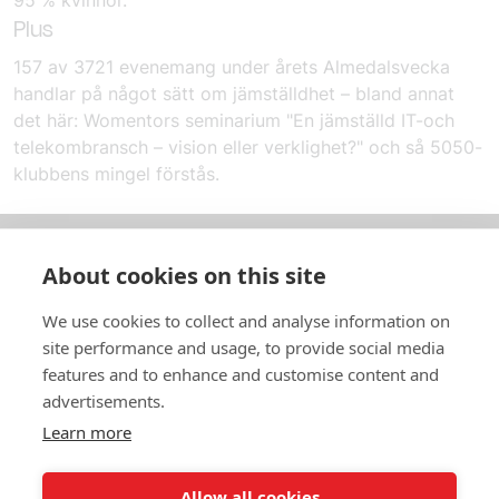
Plus
157 av 3721 evenemang under årets Almedalsvecka
handlar på något sätt om jämställdhet – bland annat
det här: Womentors seminarium "En jämställd IT-och
telekombransch – vision eller verklighet?" och så 5050-
klubbens mingel förstås.
About cookies on this site
Om oss
We use cookies to collect and analyse information on
In English
site performance and usage, to provide social media
features and to enhance and customise content and
Standardavtal
advertisements.
Learn more
Snabblänkar
Allow all cookies