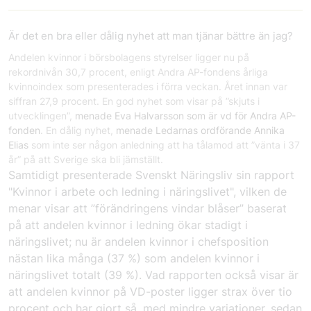
Är det en bra eller dålig nyhet att man tjänar bättre än jag?
Andelen kvinnor i börsbolagens styrelser ligger nu på
rekordnivån 30,7 procent, enligt Andra AP-fondens årliga
kvinnoindex som presenterades i förra veckan. Året innan var
siffran 27,9 procent. En god nyhet som visar på ”skjuts i
utvecklingen”,
menade Eva Halvarsson som är vd för Andra AP-
fonden
. En dålig nyhet,
menade Ledarnas ordförande Annika
Elias
som inte ser någon anledning att ha tålamod att ”vänta i 37
år” på att Sverige ska bli jämställt.
Samtidigt presenterade Svenskt Näringsliv sin rapport
"Kvinnor i arbete och ledning i näringslivet"
, vilken de
menar visar att ”förändringens vindar blåser” baserat
på att andelen kvinnor i ledning ökar stadigt i
näringslivet; nu är andelen kvinnor i chefsposition
nästan lika många (37 %) som andelen kvinnor i
näringslivet totalt (39 %). Vad rapporten också visar är
att andelen kvinnor på VD-poster ligger strax över tio
procent och har gjort så, med mindre variationer, sedan