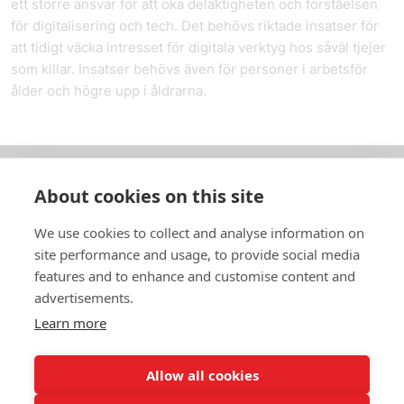
ett större ansvar för att öka delaktigheten och förståelsen
för digitalisering och tech. Det behövs riktade insatser för
att tidigt väcka intresset för digitala verktyg hos såväl tjejer
som killar. Insatser behövs även för personer i arbetsför
ålder och högre upp i åldrarna.
About cookies on this site
Om oss
We use cookies to collect and analyse information on
In English
site performance and usage, to provide social media
features and to enhance and customise content and
Standardavtal
advertisements.
Learn more
Snabblänkar
Allow all cookies