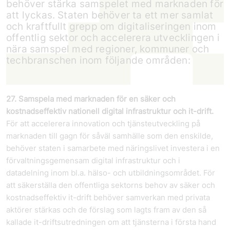
behöver stärka samspelet med marknaden för
att lyckas. Staten behöver ta ett mer samlat
och kraftfullt grepp om digitaliseringen inom
offentlig sektor och accelerera utvecklingen i
nära samspel med regioner, kommuner och
tech­branschen inom följande områden:
27. Samspela med marknaden för en säker och
kostnadseffektiv nationell digital infrastruktur och it-drift.
För att accelerera innovation och tjänste­utveckling på
marknaden till gagn för såväl samhälle som den enskilde,
behöver staten i samarbete med näringslivet investera i en
förvaltningsgemensam digital infrastruktur och i
datadelning inom bl.a. hälso- och utbildningsområdet. För
att säkerställa den offentliga sektorns behov av säker och
kostnadseffektiv it-drift behöver samverkan med privata
aktörer stärkas och de förslag som lagts fram av den så
kallade it-driftsutredningen om att tjänsterna i första hand