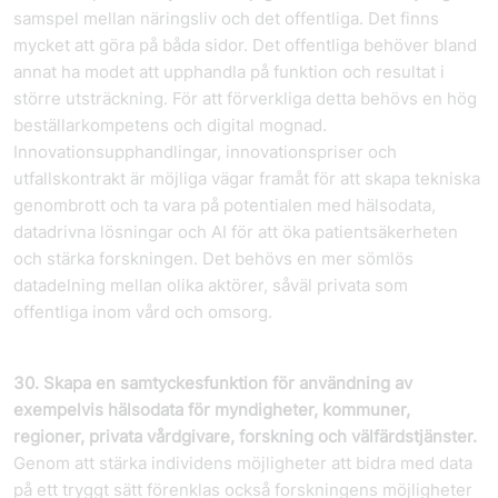
samspel mellan näringsliv och det offentliga. Det finns
mycket att göra på båda sidor. Det offentliga behöver bland
annat ha modet att upphandla på funktion och resultat i
större utsträckning. För att förverkliga detta behövs en hög
beställarkompetens och digital mognad.
Innovationsupphandlingar, innovationspriser och
utfallskontrakt är möjliga vägar framåt för att skapa tekniska
genombrott och ta vara på potentialen med hälsodata,
datadrivna lösningar och AI för att öka patient­säkerheten
och stärka forskningen. Det behövs en mer sömlös
datadelning mellan olika aktörer, såväl privata som
offentliga inom vård och omsorg.
30. Skapa en samtyckesfunktion för användning av
exempelvis hälsodata för myndigheter, kommuner,
regioner, privata vårdgivare, forskning och välfärdstjänster.
Genom att stärka individens möjligheter att bidra med data
på ett tryggt sätt förenklas också forskningens möjligheter