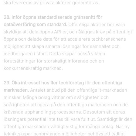
ska levereras av privata aktörer genomföras.
28. Inför öppna standardiserade gränssnitt för
dataöverföring som standard.
Offentliga aktörer bör vara
skyldiga att dela öppna API:er, och åläggas krav på offentligt
öppna och delade data för att accelerera tech­branschens
möjlighet att skapa smarta lösningar för samhället och
medborgaren i stort. Detta skapar också viktiga
förutsättningar för storskaligt införande och en
konkurrenskraftig marknad.
29. Öka intresset hos fler techföretag för den offentliga
marknaden.
Antalet anbud på den offentliga it-marknaden
minskar. Många bolag vittnar om svårigheten och
snårigheten att agera på den offentliga marknaden och de
krävande upphandlingsprocesserna. Dessutom att deras
lösningars potential inte tas till vara fullt ut. Samtidigt är den
offentliga marknaden väldigt viktig för många bolag. När ny
teknik skapar banbrytande möjligheter behövs ett tydligt