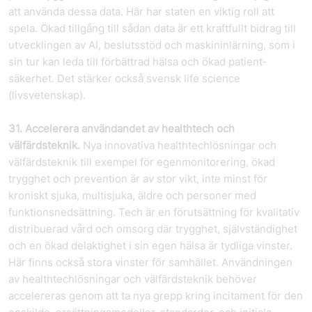
att använda dessa data. Här har staten en viktig roll att
spela. Ökad tillgång till sådan data är ett kraftfullt bidrag till
utvecklingen av AI, beslutsstöd och maskininlärning, som i
sin tur kan leda till förbättrad hälsa och ökad patient­
säkerhet. Det stärker också svensk life science
(livsvetenskap).
31. Accelerera användandet av healthtech och
välfärdsteknik.
Nya innovativa healthtechlösningar och
välfärdsteknik till exempel för egenmonitorering, ökad
trygghet och prevention är av stor vikt, inte minst för
kroniskt sjuka, multisjuka, äldre och personer med
funktionsnedsättning. Tech är en förutsättning för kvalitativ
distribuerad vård och omsorg där trygghet, självständighet
och en ökad delaktighet i sin egen hälsa är tydliga vinster.
Här finns också stora vinster för samhället. Användningen
av healthtechlösningar och välfärdsteknik behöver
accelereras genom att ta nya grepp kring incitament för den