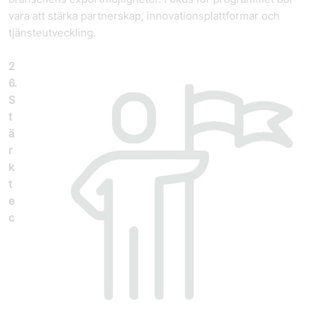
vara att stärka partnerskap, innovationsplattformar och
tjänste­utveckling.
2
6.
S
t
ä
r
k
t
e
c