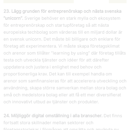
23. Lägg grunden för entreprenörskap och nästa svenska
”unicorn”.
Sverige behöver en stark mylla och ekosystem
för entreprenörskap och startupföretag så att nästa
europeiska techbolag som värderas till en miljard dollar är
en svensk unicorn. Det måste bli billigare och enklare för
företag att experimentera. Vi måste skapa företagsklimat
och arenor som tillåter ”learning by using” där företag tillåts
testa och utveckla tjänster och idéer för att därefter
uppdatera och justera i enlighet med behov och
proportionerliga krav. Det kan till exempel handla om
arenor som samfinansieras för att accelerera utveckling och
användning, skapa större samverkan mellan stora bolag och
små och medelstora bolag eller att få ett mer diversifierat
och innovativt utbud av tjänster och produkter.
24. Möjliggör digital omställning i alla branscher.
Det finns
fortsatt stora skillnader mellan sektorer och
företagsstorlekar i förmågan att omsätta och använda ny