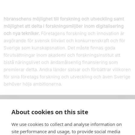
h­branschens möjlighet till forskning och utveckling samt
möjlighet att delta i forskningsmiljöer inom digitalisering
och nya tekniker.
Företagens forskning och innovation är
avgörande för svensk tillväxt och konkurrenskraft och för
Sverige som kunskapsnation. Det måste finnas goda
förutsättningar inom akademi och forskningsinstitut att
bistå näringslivet och ändamålsenlig finansiering som
premierar detta. Andra länder satsar och förbättrar villkoren
för sina företags forskning och utveckling och även Sverige
behöver höja ambitionerna.
About cookies on this site
Om oss
We use cookies to collect and analyse information on
In English
site performance and usage, to provide social media