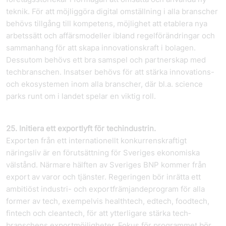
teknik. För att möjliggöra digital omställning i alla branscher
behövs tillgång till kompetens, möjlighet att etablera nya
arbetssätt och affärsmodeller ibland regelförändringar och
sammanhang för att skapa innovationskraft i bolagen.
Dessutom behövs ett bra samspel och partnerskap med
tech­branschen. Insatser behövs för att stärka innovations-
och ekosystemen inom alla branscher, där bl.a. science
parks runt om i landet spelar en viktig roll.
25. Initiera ett exportlyft för techindustrin.
Exporten från ett internationellt konkurrenskraftigt
näringsliv är en förutsättning för Sveriges ekonomiska
välstånd. Närmare hälften av Sveriges BNP kommer från
export av varor och tjänster. Regeringen bör inrätta ett
ambitiöst industri- och exportfrämjandeprogram för alla
former av tech, exempelvis healthtech, edtech, foodtech,
fintech och cleantech, för att ytterligare stärka tech­
branschens exportmöjligheter. Fokus för programmet bör