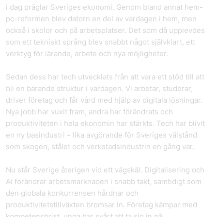
i dag präglar Sveriges ekonomi. Genom bland annat hem-
pc-reformen blev datorn en del av vardagen i hem, men
också i skolor och på arbetsplatser. Det som då upplevdes
som ett tekniskt språng blev snabbt något självklart, ett
verktyg för lärande, arbete och nya möjligheter.
Sedan dess har tech utvecklats från att vara ett stöd till att
bli en bärande struktur i vardagen. Vi arbetar, studerar,
driver företag och får vård med hjälp av digitala lösningar.
Nya jobb har vuxit fram, andra har förändrats och
produktiviteten i hela ekonomin har stärkts. Tech har blivit
en ny basindustri – lika avgörande för Sveriges välstånd
som skogen, stålet och verkstadsindustrin en gång var.
Nu står Sverige återigen vid ett vägskäl. Digitalisering och
AI förändrar arbetsmarknaden i snabb takt, samtidigt som
den globala konkurrensen hårdnar och
produktivitetstillväxten bromsar in. Företag kämpar med
kompetensbrist, unga har svårt att ta sig in på