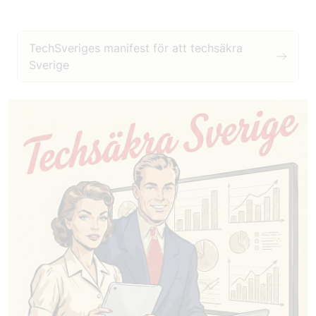
TechSveriges manifest för att techsäkra
Sverige