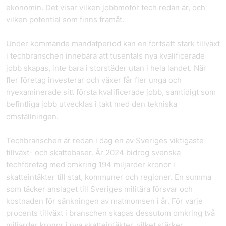
ekonomin. Det visar vilken jobbmotor tech redan är, och
vilken potential som finns framåt.
Under kommande mandatperiod kan en fortsatt stark tillväxt
i techbranschen innebära att tusentals nya kvalificerade
jobb skapas, inte bara i storstäder utan i hela landet. När
fler företag investerar och växer får fler unga och
nyexaminerade sitt första kvalificerade jobb, samtidigt som
befintliga jobb utvecklas i takt med den tekniska
omställningen.
Techbranschen är redan i dag en av Sveriges viktigaste
tillväxt- och skattebaser. År 2024 bidrog svenska
techföretag med omkring 194 miljarder kronor i
skatteintäkter till stat, kommuner och regioner. En summa
som täcker anslaget till Sveriges militära försvar och
kostnaden för sänkningen av matmomsen i år. För varje
procents tillväxt i branschen skapas dessutom omkring två
miljarder kronor i nya skatteintäkter, vilket stärker