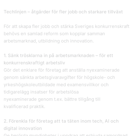
Techlinjen – åtgärder för fler jobb och starkare tillväxt
För att skapa fler jobb och stärka Sveriges konkurrenskraft
behövs en samlad reform som kopplar samman
arbetsmarknad, utbildning och innovation.
1. Sänk trösklarna in på arbetsmarknaden – för ett
konkurrenskraftigt arbetsliv
Gör det enklare för företag att anställa nyexaminerade
genom sänkta arbetsgivaravgifter för högskole- och
yrkeshögskoleutbildade med examensvillkor och
tidigarelägg insatser för arbetslösa
nyexaminerade genom t.ex. bättre tillgång till
kvalificerad praktik.
2. Förenkla för företag att ta täten inom tech, AI och
digital innovation
Ge berörda myndigheter i uppdrag att erbjuda samordnad,