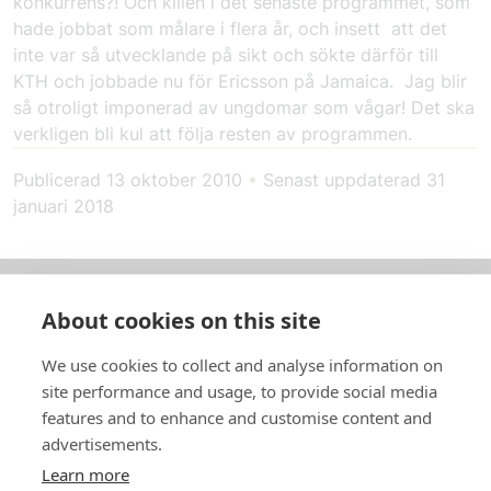
konkurrens?! Och killen i det senaste programmet, som
hade jobbat som målare i flera år, och insett att det
inte var så utvecklande på sikt och sökte därför till
KTH och jobbade nu för Ericsson på Jamaica. Jag blir
så otroligt imponerad av ungdomar som vågar! Det ska
verkligen bli kul att följa resten av programmen.
Publicerad
13 oktober 2010
•
Senast uppdaterad
31
januari 2018
About cookies on this site
Om oss
We use cookies to collect and analyse information on
In English
site performance and usage, to provide social media
features and to enhance and customise content and
Standardavtal
advertisements.
Learn more
Snabblänkar