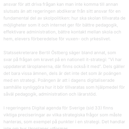
ansvar för att driva frågan kan man inte komma till annan
slutsats än att regeringen abdikerar från sitt ansvar för en
fundamental del av skolpolitiken: hur ska skolan tillvarata de
möjligheter som it och internet ger för bättre pedagogik,
effektivare administration, bättre kontakt mellan skola och
hem, elevers förberedelse för vuxen- och yrkeslivet.
Statssekreterare Bertil Östberg säger bland annat, som
svar på frågan om kravet på en nationell it-strategi: ”Vi har
uppdaterat läroplanerna, där finns också it med”. Dels gäller
det bara vissa ämnen, dels är det inte det som är poängen
med en strategi. Poängen är att i dagens digitaliserade
samhälle synliggöra hur it bör tillvaratas som hjälpmedel för
såväl pedagogik, administration och lärarstöd.
I regeringens Digital agenda för Sverige (sid 33) finns
viktiga preciseringar av vilka strategiska frågor som måste
hanteras, som exempel på punkter i en strategi. Det handlar
inte om hur läroplaner utformas.