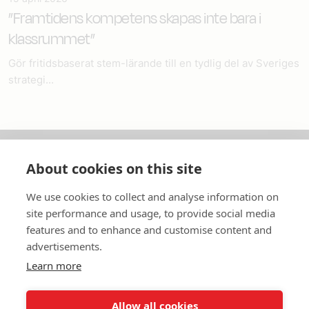
”Framtidens kompetens skapas inte bara i
klassrummet”
Gör fritidsbaserat stem-lärande till en tydlig del av Sveriges
strategi...
About cookies on this site
Om oss
We use cookies to collect and analyse information on
In English
site performance and usage, to provide social media
features and to enhance and customise content and
Standardavtal
advertisements.
Learn more
Snabblänkar
Allow all cookies