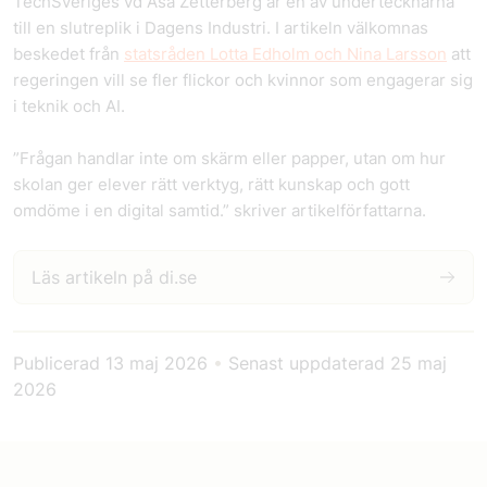
TechSveriges vd Åsa Zetterberg
är en av undertecknarna
till en slutreplik i Dagens Industri. I artikeln välkomnas
beskedet från
statsråden Lotta Edholm och Nina Larsson
att
regeringen vill se fler flickor och kvinnor som engagerar sig
i teknik och AI.
”Frågan handlar inte om skärm eller papper, utan om hur
skolan ger elever rätt verktyg, rätt kunskap och gott
omdöme i en digital samtid.” skriver artikelförfattarna.
Läs artikeln på di.se
Publicerad
13 maj 2026
•
Senast uppdaterad
25 maj
2026