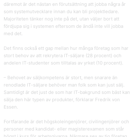
däremot är det nästan en förutsättning att jobba några år
som systemutvecklare innan du kan bli projektledare.
Majoriteten tänker nog inte på det, utan väljer bort att
fördjupa sig i systemen eftersom de ändå inte vill jobba
med det.
Det finns också ett gap mellan hur många företag som har
stort behov av att rekrytera IT-säljare (28 procent) och
andelen IT-studenter som tilltalas av yrket (10 procent).
– Behovet av säljkompetens är stort, men snarare än
renodlade IT-säljare behöver man folk som kan just sälj.
Samtidigt är det just de som har IT-bakgrund som bäst kan
sälja den här typen av produkter, förklarar Fredrik von
Essen.
Fortfarande är det högskoleingenjörer, civilingenjörer och
personer med kandidat- eller magisterexamen som står
högst i kurs för arbetsgivarna. Närmare sex av tio företag