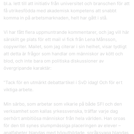
bl.a. lett till att initiativ från universitet och branschen för att
få utrikesfödda med akademisk kompetens att snabbt
komma in på arbetsmarknaden, helt har gått i stå.
Vi har fått flera uppmuntrande kommentarer, och jag vill här
särskilt ge plats för ett mail vi fick från Lena Månsson,
copywriter. Mailet, som jag citerar i sin helhet, visar tydligt
att detta är frågor som handlar om människor av kött och
blod, och inte bara om politiska diskussioner av
övergripande karaktär:
”Tack för en utmärkt debattartikel i SvD idag! Och för ert
viktiga arbete.
Min särbo, som arbetar som vikarie på både SFI och den
verksamhet som kallas yrkessvenska, träffar varje dag
oerhört ambitiösa människor från hela världen. Han oroas
för den till synes slumpmässiga placeringen av elever –
analfabeter blandas med högutbildade, språksvaga blandas