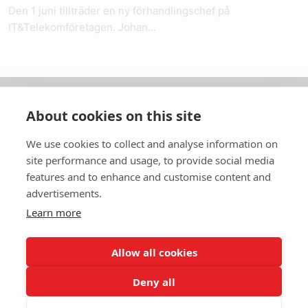
Den 1 juni tillträder en ny förhandlingschef på
IT&Telekomföretagen. Johan...
About cookies on this site
Om oss
We use cookies to collect and analyse information on
In English
site performance and usage, to provide social media
features and to enhance and customise content and
Standardavtal
advertisements.
Learn more
Snabblänkar
Allow all cookies
Deny all
In English
Om webbplatsen
Dataskyddspolicy