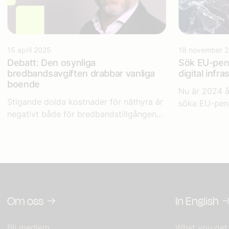
15 april 2025
18 november 
Debatt: Den osynliga
Sök EU-peng
bredbandsavgiften drabbar vanliga
digital infra
boende
Nu är 2024 å
Stigande dolda kostnader för näthyra är
söka EU-peng
negativt både för bredbandstillgången...
Om oss
In English
Bli medlem
What you get