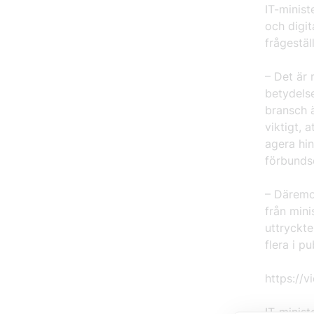
IT-minist
och digit
frågestäl
– Det är 
betydelse
bransch ä
viktigt, 
agera hi
förbunds
– Däremot
från mini
uttryckte
flera i p
https://
IT-minis