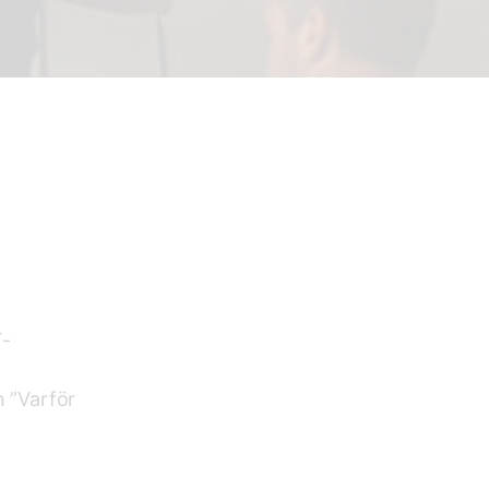
T-
n ”Varför