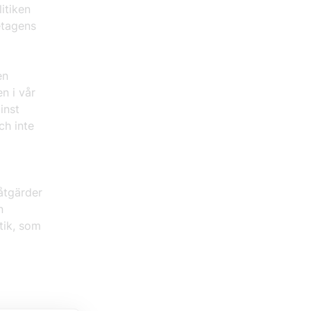
litiken
etagens
en
n i vår
inst
ch inte
åtgärder
n
itik, som