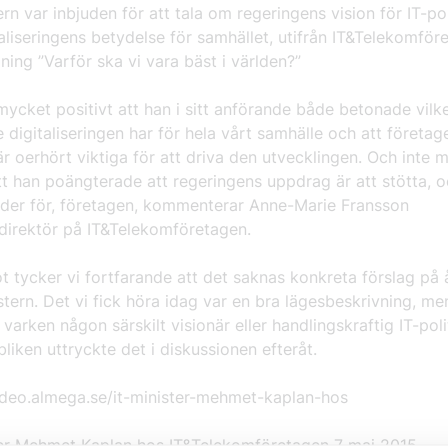
ern var inbjuden för att tala om regeringens vision för IT-po
aliseringens betydelse för samhället, utifrån IT&Telekomför
lning ”Varför ska vi vara bäst i världen?”
mycket positivt att han i sitt anförande både betonade vilk
 digitaliseringen har för hela vårt samhälle och att företage
r oerhört viktiga för att driva den utvecklingen. Och inte m
att han poängterade att regeringens uppdrag är att stötta, o
nder för, företagen, kommenterar Anne-Marie Fransson
direktör på IT&Telekomföretagen.
 tycker vi fortfarande att det saknas konkreta förslag på 
stern. Det vi fick höra idag var en bra lägesbeskrivning, me
 varken någon särskilt visionär eller handlingskraftig IT-pol
ubliken uttryckte det i diskussionen efteråt.
video.almega.se/it-minister-mehmet-kaplan-hos
ter Mehmet Kaplan hos IT&Telekomföretagen 7 maj 2015