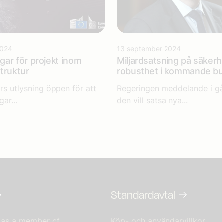
2024
13 september 2024
ar för projekt inom
Miljardsatsning på säker
struktur
robusthet i kommande b
rs utlysning öppen för att
Regeringen meddelande i går
ar...
den vill satsa nya...
Standardavtal
 as a member of
Köp- och användarvillkor