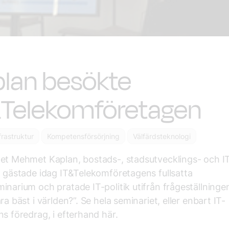
plan besökte
&Telekomföretagen
nfrastruktur
Kompetensförsörjning
Välfärdsteknologi
et Mehmet Kaplan, bostads-, stadsutvecklings- och I
, gästade idag IT&Telekomföretagens fullsatta
inarium och pratade IT-politik utifrån frågeställninge
ra bäst i världen?”. Se hela seminariet, eller enbart IT-
ns föredrag, i efterhand här.