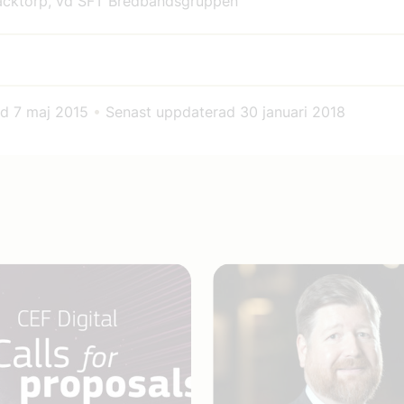
äcktorp, vd SFT Bredbandsgruppen
ad
7 maj 2015
•
Senast uppdaterad
30 januari 2018