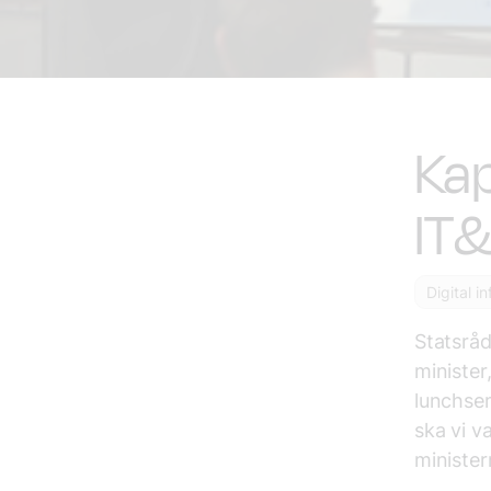
Ka
IT
Digital i
Statsråd
minister
lunchsem
ska vi va
minister