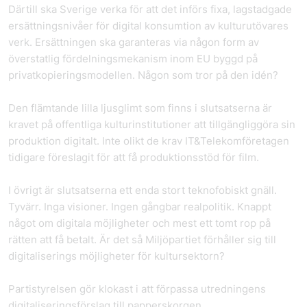
Därtill ska Sverige verka för att det införs fixa, lagstadgade
ersättningsnivåer för digital konsumtion av kulturutövares
verk. Ersättningen ska garanteras via någon form av
överstatlig fördelningsmekanism inom EU byggd på
privatkopieringsmodellen. Någon som tror på den idén?
Den flämtande lilla ljusglimt som finns i slutsatserna är
kravet på offentliga kulturinstitutioner att tillgängliggöra sin
produktion digitalt. Inte olikt de krav IT&Telekomföretagen
tidigare föreslagit för att få produktionsstöd för film.
I övrigt är slutsatserna ett enda stort teknofobiskt gnäll.
Tyvärr. Inga visioner. Ingen gångbar realpolitik. Knappt
något om digitala möjligheter och mest ett tomt rop på
rätten att få betalt. Är det så Miljöpartiet förhåller sig till
digitaliserings möjligheter för kultursektorn?
Partistyrelsen gör klokast i att förpassa utredningens
digitaliseringsförslag till papperskorgen.