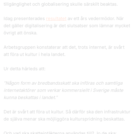
tillgänglighet och globalisering skulle särskilt beaktas.
Idag presenterades
resultatet
av ett års vedermödor. När
det gäller digitalisering är det slutsatser som lämnar mycket
övrigt att önska.
Arbetsgruppen konstaterar att det, trots internet, är svårt
att föra ut
kultur i hela landet.
Ur detta härleds att:
”Någon form av bredbandsskatt ska införas och samtliga
internetaktörer som verkar kommersiellt i Sverige måste
kunna beskattas i landet.”
Det är svårt att föra ut kultur. Så därför ska den infrastruktur
de själva menar ska möjliggöra kulturspridning beskattas.
Och vad ska skatteintäkterna användas till? Jo de ska: