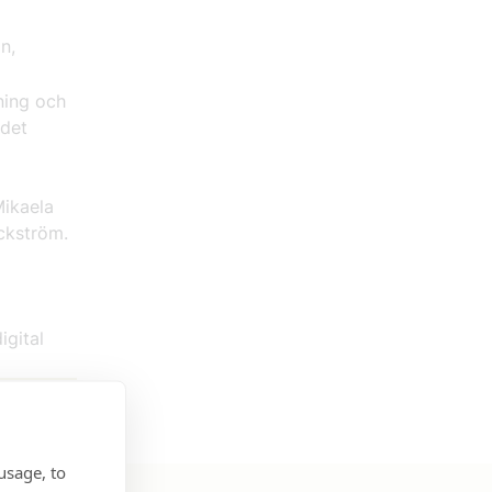
n,
ning och
 det
Mikaela
äckström.
igital
usage, to