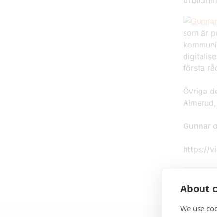
utbildni
som är p
kommunika
digitalis
första rå
Övriga d
Almerud, 
Gunnar o
https://v
Publicer
About c
We use coo