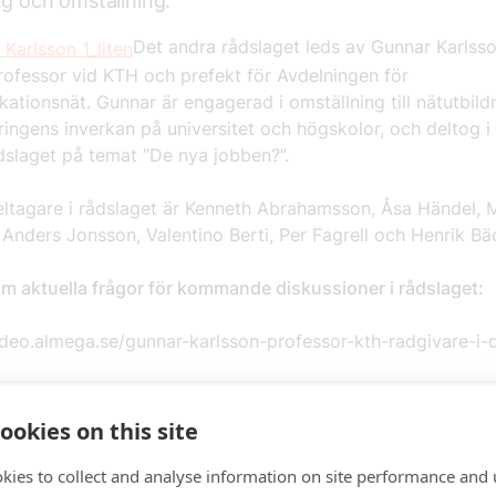
ng och omställning.
Det andra rådslaget leds av Gunnar Karlsso
rofessor vid KTH och prefekt för Avdelningen för
tionsnät. Gunnar är engagerad i omställning till nätutbild
eringens inverkan på universitet och högskolor, och deltog i
dslaget på temat ”De nya jobben?”.
eltagare i rådslaget är Kenneth Abrahamsson, Åsa Händel, 
Anders Jonsson, Valentino Berti, Per Fagrell och Henrik B
m aktuella frågor för kommande diskussioner i rådslaget:
ideo.almega.se/gunnar-karlsson-professor-kth-radgivare-i-d
ad
17 februari 2016
•
Senast uppdaterad
31 januari 2018
ookies on this site
kies to collect and analyse information on site performance and 