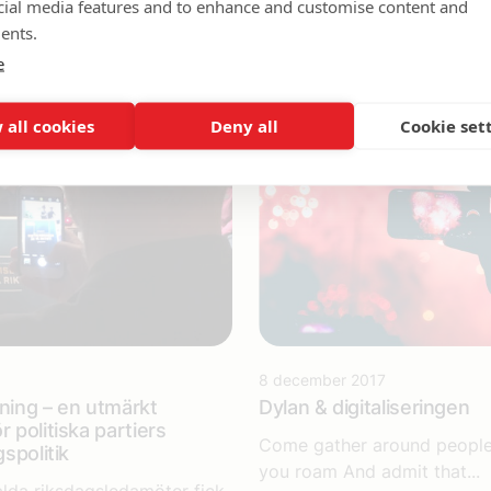
cial media features and to enhance and customise content and
ents.
e
 all cookies
Deny all
Cookie set
8 december 2017
aning – en utmärkt
Dylan & digitaliseringen
r politiska partiers
Come gather around peopl
gspolitik
you roam And admit that...
alda riksdagsledamöter fick