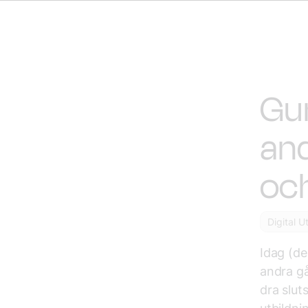
Gun
and
och
Digital 
Idag (de
andra gå
dra slut