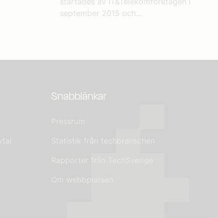
startades av IT&Telekomföretagen i
september 2015 och...
Snabblänkar
Pressrum
tal
Statistik från techbranschen
Rapporter från TechSverige
Om webbplatsen