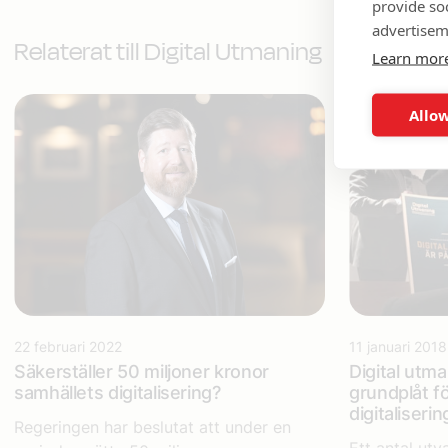
provide so
advertisem
Relaterat till Digital Utmaning
Learn mor
Allow
22 februari 2022
11 januari 2018
Säkerställer 50 miljoner kronor
Digital utm
samhällets digitalisering?
grundplåt fö
digitaliserin
Regeringen har beslutat att under en
Ett antal utv