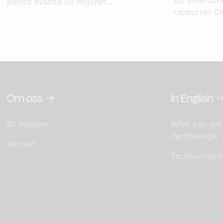
period avsätta 50 miljoner...
rapporten Digi
Om oss
In English
Bli medlem
What you get
TechSverige
Kontakt
TechSverige’