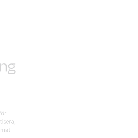
ing
för
tisera,
temat