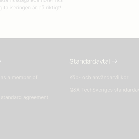
taliseringen är på riktigt!...
Standardavtal
 as a member of
Köp- och användarvillkor
Q&A TechSveriges standardav
s standard agreement