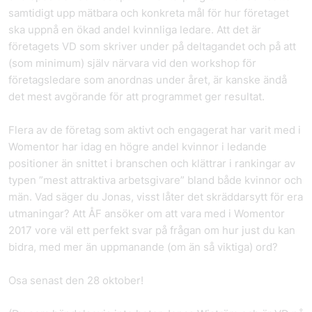
samtidigt upp mätbara och konkreta mål för hur företaget
ska uppnå en ökad andel kvinnliga ledare. Att det är
företagets VD som skriver under på deltagandet och på att
(som minimum) själv närvara vid den workshop för
företagsledare som anordnas under året, är kanske ändå
det mest avgörande för att programmet ger resultat.
Flera av de företag som aktivt och engagerat har varit med i
Womentor har idag en högre andel kvinnor i ledande
positioner än snittet i branschen och klättrar i rankingar av
typen ”mest attraktiva arbetsgivare” bland både kvinnor och
män. Vad säger du Jonas, visst låter det skräddarsytt för era
utmaningar? Att ÅF ansöker om att vara med i Womentor
2017 vore väl ett perfekt svar på frågan om hur just du kan
bidra, med mer än uppmanande (om än så viktiga) ord?
Osa senast den 28 oktober!