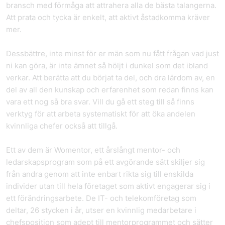
bransch med förmåga att attrahera alla de bästa talangerna.
Att prata och tycka är enkelt, att aktivt åstadkomma kräver
mer.
Dessbättre, inte minst för er män som nu fått frågan vad just
ni kan göra, är inte ämnet så höljt i dunkel som det ibland
verkar. Att berätta att du börjat ta del, och dra lärdom av, en
del av all den kunskap och erfarenhet som redan finns kan
vara ett nog så bra svar. Vill du gå ett steg till så finns
verktyg för att arbeta systematiskt för att öka andelen
kvinnliga chefer också att tillgå.
Ett av dem är Womentor, ett årslångt mentor- och
ledarskapsprogram som på ett avgörande sätt skiljer sig
från andra genom att inte enbart rikta sig till enskilda
individer utan till hela företaget som aktivt engagerar sig i
ett förändringsarbete. De IT- och telekomföretag som
deltar, 26 stycken i år, utser en kvinnlig medarbetare i
chefsposition som adept till mentorprogrammet och sätter