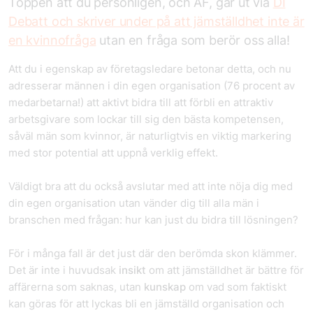
Toppen att du personligen, och ÅF, går ut via
DI
Debatt och skriver under på att jämställdhet inte är
en kvinnofråga
utan en fråga som berör oss alla!
Att du i egenskap av företagsledare betonar detta, och nu
adresserar männen i din egen organisation (76 procent av
medarbetarna!) att aktivt bidra till att förbli en attraktiv
arbetsgivare som lockar till sig den bästa kompetensen,
såväl män som kvinnor, är naturligtvis en viktig markering
med stor potential att uppnå verklig effekt.
Väldigt bra att du också avslutar med att inte nöja dig med
din egen organisation utan vänder dig till alla män i
branschen med frågan: hur kan just du bidra till lösningen?
För i många fall är det just där den berömda skon klämmer.
Det är inte i huvudsak
insikt
om att jämställdhet är bättre för
affärerna som saknas, utan
kunskap
om vad som faktiskt
kan göras för att lyckas bli en jämställd organisation och