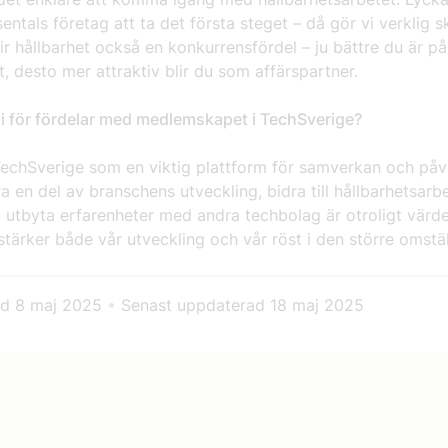
sentals företag att ta det första steget – då gör vi verklig sk
lir hållbarhet också en konkurrensfördel – ju bättre du är på
t, desto mer attraktiv blir du som affärspartner.
ni för fördelar med medlemskapet i TechSverige?
 TechSverige som en viktig plattform för samverkan och påv
ra en del av branschens utveckling, bidra till hållbarhetsarb
 utbyta erfarenheter med andra techbolag är otroligt värdef
stärker både vår utveckling och vår röst i den större omstäl
ad
8 maj 2025
•
Senast uppdaterad
18 maj 2025