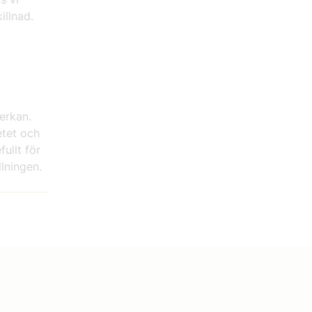
illnad.
erkan.
etet och
ullt för
lningen.