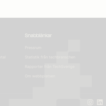
Snabblänkar
Pressrum
tal
Statistik från techbranschen
Rapporter från TechSverige
Om webbplatsen