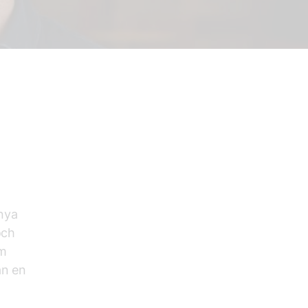
 nya
och
om
ån en