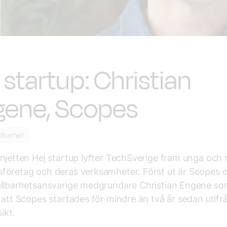
 startup: Christian
gene, Scopes
llbarhet
njetten Hej startup lyfter TechSverige fram unga och
företag och deras verksamheter. Först ut är Scopes 
ållbarhetsansvarige medgrundare Christian Engene s
 att Scopes startades för mindre än två år sedan utifr
sikt.