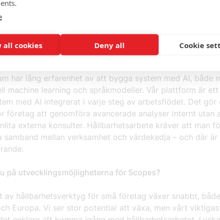
tre du är på hållbarhet, desto mer att
ents.
u som affärspartner.”
e
 all cookies
Deny all
Cookie set
i fått för erfarenheter av att arbeta med en AI-driven lösni
eam har lång erfarenhet av att bygga system med AI, både
ell machine learning och språkmodeller. Vår plattform är ett
em med AI integrerat i varje steg av arbetsflödet. Det gör
ör företag att genomföra avancerade analyser internt utan a
lita externa konsulter. Hållbarhetsarbete kräver att man fö
 samband mellan verksamhet och värdekedja – och där är 
örande.
du på utvecklingsmöjligheterna för Scopes?
 av hållbarhetsverktyg för små företag växer snabbt, både
ch Europa. Vi ser stor potential att växa, men vårt viktigas
 det enklare att komma igång med hållbarhetsarbetet. Lycka