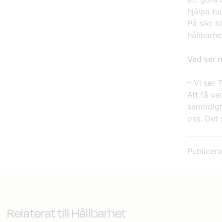
hjälpa tu
På sikt b
hållbarhe
Vad ser 
– Vi ser
Att få va
samtidigt
oss. Det 
Publicer
Relaterat till Hållbarhet