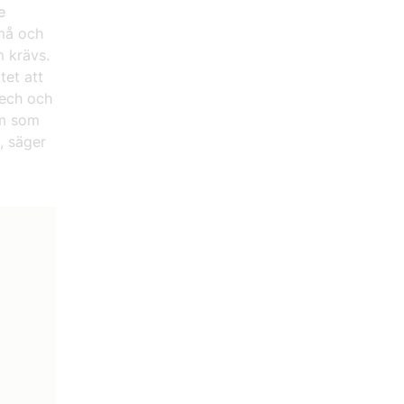
e
små och
m krävs.
tet att
tech och
rm som
, säger