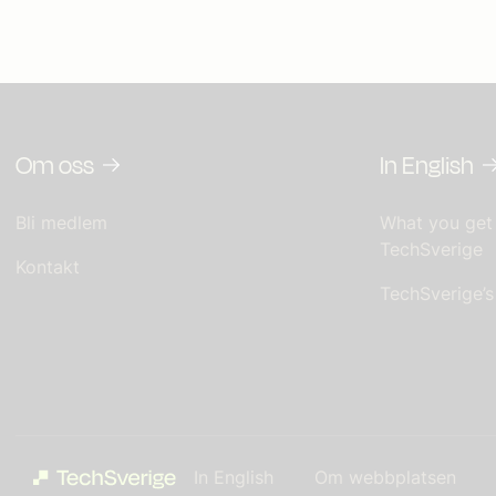
Om oss
In English
Bli medlem
What you get
TechSverige
Kontakt
TechSverige’
In English
Om webbplatsen