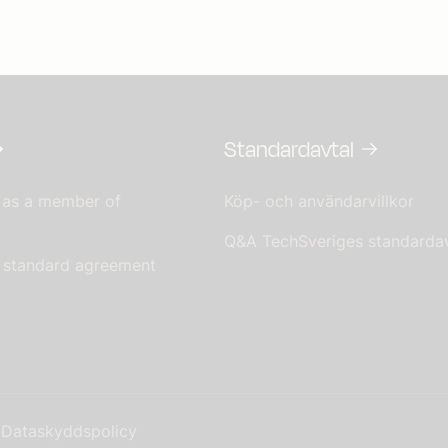
Standardavtal
 as a member of
Köp- och användarvillkor
Q&A TechSveriges standardav
s standard agreement
Dataskyddspolicy