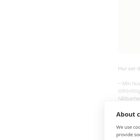
Hur ser 
– Min huv
tillförlit
hållbarhe
helt digi
About c
att fler
hållbarhe
We use coo
provide so