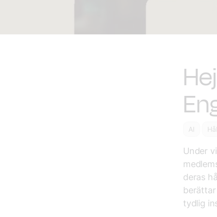
Hej
En
AI
Hå
Under vi
medlems
deras h
berättar
tydlig in