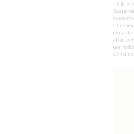
– När vi
Sustainab
medelstor
Utmaning
möta de 
affär, oc
gör hållb
Christian