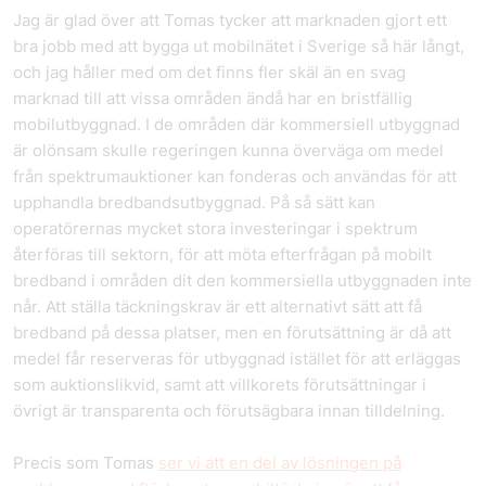
Jag är glad över att Tomas tycker att marknaden gjort ett
bra jobb med att bygga ut mobilnätet i Sverige så här långt,
och jag håller med om det finns fler skäl än en svag
marknad till att vissa områden ändå har en bristfällig
mobilutbyggnad. I de områden där kommersiell utbyggnad
är olönsam skulle regeringen kunna överväga om medel
från spektrumauktioner kan fonderas och användas för att
upphandla bredbandsutbyggnad. På så sätt kan
operatörernas mycket stora investeringar i spektrum
återföras till sektorn, för att möta efterfrågan på mobilt
bredband i områden dit den kommersiella utbyggnaden inte
når. Att ställa täckningskrav är ett alternativt sätt att få
bredband på dessa platser, men en förutsättning är då att
medel får reserveras för utbyggnad istället för att erläggas
som auktionslikvid, samt att villkorets förutsättningar i
övrigt är transparenta och förutsägbara innan tilldelning.
Precis som Tomas
ser vi att en del av lösningen på