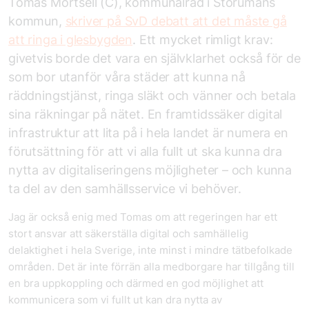
Tomas Mörtsell (C), kommunalråd i Storumans
kommun,
skriver på SvD debatt att det måste gå
att ringa i glesbygden
. Ett mycket rimligt krav:
givetvis borde det vara en självklarhet också för de
som bor utanför våra städer att kunna nå
räddningstjänst, ringa släkt och vänner och betala
sina räkningar på nätet. En framtidssäker digital
infrastruktur att lita på i hela landet är numera en
förutsättning för att vi alla fullt ut ska kunna dra
nytta av digitaliseringens möjligheter – och kunna
ta del av den samhällsservice vi behöver.
Jag är också enig med Tomas om att regeringen har ett
stort ansvar att säkerställa digital och samhällelig
delaktighet i hela Sverige, inte minst i mindre tätbefolkade
områden. Det är inte förrän alla medborgare har tillgång till
en bra uppkoppling och därmed en god möjlighet att
kommunicera som vi fullt ut kan dra nytta av