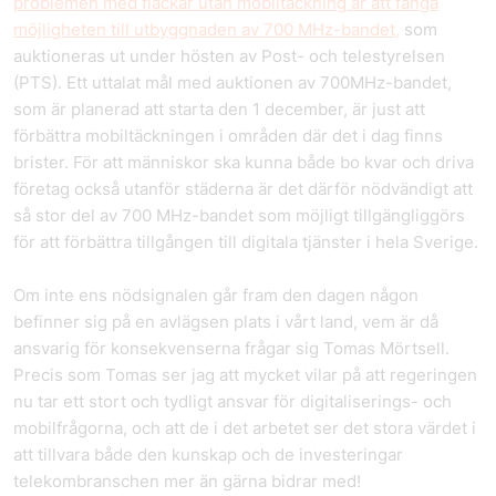
problemen med fläckar utan mobiltäckning är att fånga
möjligheten till utbyggnaden av 700 MHz-bandet,
som
auktioneras ut under hösten av Post- och telestyrelsen
(PTS). Ett uttalat mål med auktionen av 700MHz-bandet,
som är planerad att starta den 1 december, är just att
förbättra mobiltäckningen i områden där det i dag finns
brister. För att människor ska kunna både bo kvar och driva
företag också utanför städerna är det därför nödvändigt att
så stor del av 700 MHz-bandet som möjligt tillgängliggörs
för att förbättra tillgången till digitala tjänster i hela Sverige.
Om inte ens nödsignalen går fram den dagen någon
befinner sig på en avlägsen plats i vårt land, vem är då
ansvarig för konsekvenserna frågar sig Tomas Mörtsell.
Precis som Tomas ser jag att mycket vilar på att regeringen
nu tar ett stort och tydligt ansvar för digitaliserings- och
mobilfrågorna, och att de i det arbetet ser det stora värdet i
att tillvara både den kunskap och de investeringar
telekombranschen mer än gärna bidrar med!