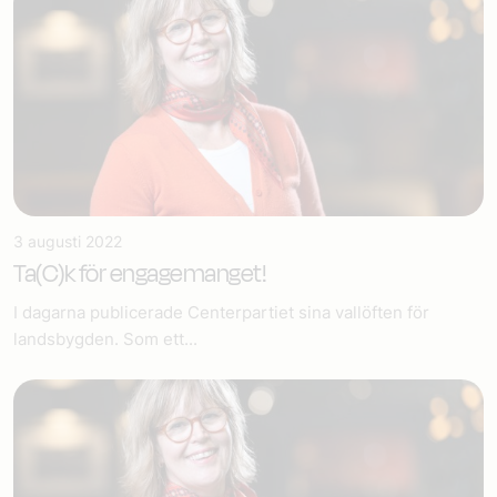
3 augusti 2022
Ta(C)k för engagemanget!
I dagarna publicerade Centerpartiet sina vallöften för
landsbygden. Som ett...