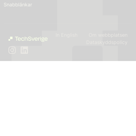
Snabblänkar
In English
Om webbplatsen
Dataskyddspolicy