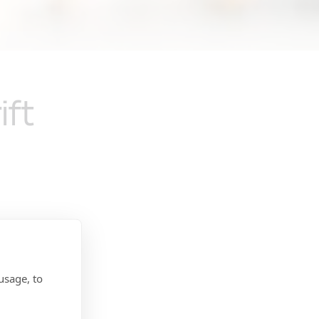
ift
snarare
rna,
 i
usage, to