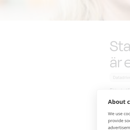
Sta
är 
Datadriv
Ett stat
ett hind
About c
skriver 
We use coo
Dagens 
provide so
Att reger
advertisem