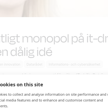
tligt monopol på it-dr
en dålig idé
en innovation
Datarådet
Informations- och cybersäkerhet
ligt monopol är ingen garanti för säker IT-drift. Det är 
er för innovationer och effektiv användning av resurse
ookies on this site
IT&Telekomföretagens Åsa Zetterberg i en debattartikel
kies to collect and analyse information on site performance and 
Samhälle.
cial media features and to enhance and customise content and
ingen med digitaliseringens hjälp vill stärka säkerheten och
ents.