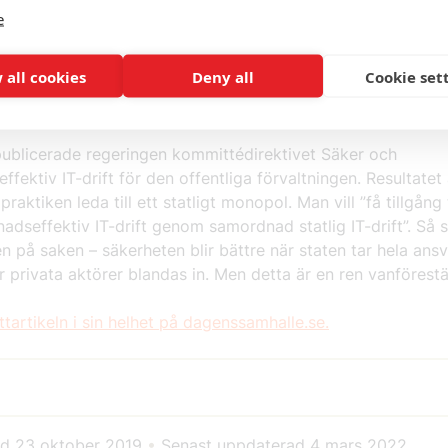
iteten inom offentlig sektor är både välkommet och nödvän
e
r att bli en dyrbar satsning om regeringen rör sig bort fr
 och lösningsorienterad bransch och istället tror sig sitta p
 all cookies
Deny all
Cookie set
na själv. Ett statligt monopol är ingen garanti för säker IT-d
e ett hinder för innovationer och effektiv användning av re
publicerade regeringen kommittédirektivet Säker och
ffektiv IT-drift för den offentliga förvaltningen. Resultate
 praktiken leda till ett statligt monopol. Man vill ”få tillgång 
adseffektiv IT-drift genom samordnad statlig IT-drift”. Så s
n på saken – säkerheten blir bättre när staten tar hela ans
 privata aktörer blandas in. Men detta är en ren vanförestäl
tartikeln i sin helhet på dagenssamhalle.se.
ad
23 oktober 2019
•
Senast uppdaterad
4 mars 2022