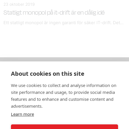
23 oktober 2019
Statligt monopol på it-drift är en dålig idé
Ett statligt monopol är ingen garanti för säker IT-drift. Det...
About cookies on this site
Om oss
We use cookies to collect and analyse information on
In English
site performance and usage, to provide social media
features and to enhance and customise content and
Standardavtal
advertisements.
Learn more
Snabblänkar