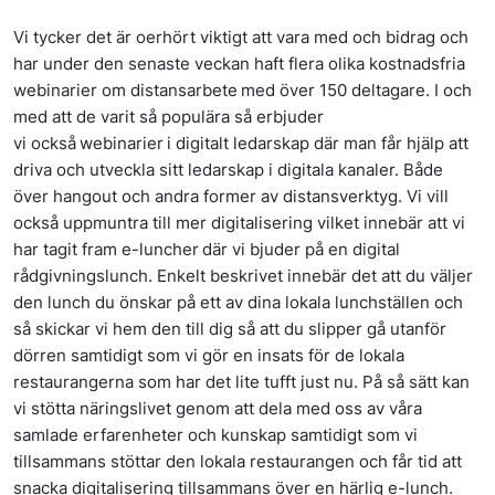
Vi tycker det är oerhört viktigt att vara med och bidrag och
har under den senaste veckan haft flera olika kostnadsfria
webinarier om distansarbete med över 150 deltagare. I och
med att de varit så populära så erbjuder
vi också webinarier i digitalt ledarskap där man får hjälp att
driva och utveckla sitt ledarskap i digitala kanaler. Både
över hangout och andra former av distansverktyg. Vi vill
också uppmuntra till mer digitalisering vilket innebär att vi
har tagit fram e-luncher där vi bjuder på en digital
rådgivningslunch. Enkelt beskrivet innebär det att du väljer
den lunch du önskar på ett av dina lokala lunchställen och
så skickar vi hem den till dig så att du slipper gå utanför
dörren samtidigt som vi gör en insats för de lokala
restaurangerna som har det lite tufft just nu. På så sätt kan
vi stötta näringslivet genom att dela med oss av våra
samlade erfarenheter och kunskap samtidigt som vi
tillsammans stöttar den lokala restaurangen och får tid att
snacka digitalisering tillsammans över en härlig e-lunch.