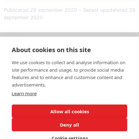
Publicerad
29 september 2020
•
Senast uppdaterad
29
september 2020
About cookies on this site
Om oss
We use cookies to collect and analyse information on
In English
site performance and usage, to provide social media
features and to enhance and customise content and
Standardavtal
advertisements.
Learn more
Snabblänkar
Allow all cookies
Deny all
In English
Om webbplatsen
Dataskyddspolicy
Cookie settings