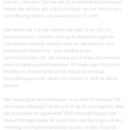
prövats i domstol. Det har lett till en emellanåt polariserad
debatt där aktörer gör olika tolkningar om hur och till vem
som offentlig sektor kan outsourca sin IT-drift.
Det faktum att Sverige hamnar på plats 14 av 36 i EU-
kommissionens senaste ranking av digitaliseringen av
offentlig förvaltning i Europa visar att det finns en stor
potential till förbättring. Utan tillgång till en
molninfrastruktur blir det dyrare och svårare att utveckla
smarta digitala samhällstjänster. Att regeringen förra året
tillsatte en utredning för att kartlägga de rättsliga
förutsättningarna för säker och effektiv IT-drift är därför
positivt.
Mer olyckligt är att utredningen dras med förseningar. Att
det osäkra rättsläget har ett pris är de flesta eniga om. Men
går kostnaden att uppskatta? IT&Telekomföretagen bad
analysföretaget Radar att undersöka vad låsningen på den
offentliga molntjänstmarknaden kostar. Vi fann följande: