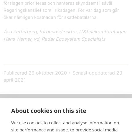
förslagen prioriteras och hanteras skyndsamt i såväl
Regeringskansliet som i riksdagen. För var dag som går
ökar nämligen kostnaden för skattebetalarna.
Åsa Zetterberg, förbundsdirektör, IT&Telekomföretagen
Hans Werner, vd, Radar Ecosystem Specialists
Publicerad
29 oktober 2020
•
Senast uppdaterad
29
april 2021
About cookies on this site
Om oss
We use cookies to collect and analyse information on
In English
site performance and usage, to provide social media