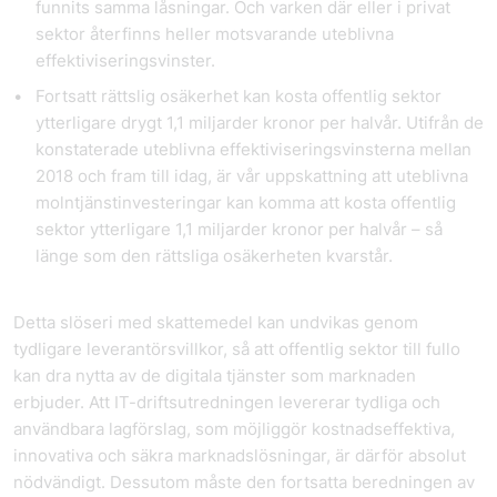
funnits samma låsningar. Och varken där eller i privat
sektor återfinns heller motsvarande uteblivna
effektiviseringsvinster.
Fortsatt rättslig osäkerhet kan kosta offentlig sektor
ytterligare drygt 1,1 miljarder kronor per halvår.
Utifrån de
konstaterade uteblivna effektiviseringsvinsterna mellan
2018 och fram till idag, är vår uppskattning att uteblivna
molntjänstinvesteringar kan komma att kosta offentlig
sektor ytterligare 1,1 miljarder kronor per halvår – så
länge som den rättsliga osäkerheten kvarstår.
Detta slöseri med skattemedel kan undvikas genom
tydligare leverantörsvillkor, så att offentlig sektor till fullo
kan dra nytta av de digitala tjänster som marknaden
erbjuder. Att IT-driftsutredningen levererar tydliga och
användbara lagförslag, som möjliggör kostnadseffektiva,
innovativa och säkra marknadslösningar, är därför absolut
nödvändigt. Dessutom måste den fortsatta beredningen av