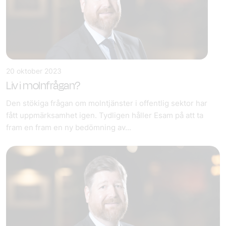
20 oktober 2023
Liv i molnfrågan?
Den stökiga frågan om molntjänster i offentlig sektor har
fått uppmärksamhet igen. Tydligen håller Esam på att ta
fram en fram en ny bedömning av...