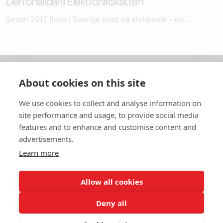
Den ohållbara Elektronikskatten
Sedan 2017 finns i Sverige skatt på elektronik – en...
About cookies on this site
Om oss
We use cookies to collect and analyse information on
In English
site performance and usage, to provide social media
features and to enhance and customise content and
Standardavtal
advertisements.
Learn more
Snabblänkar
Allow all cookies
Deny all
In English
Om webbplatsen
Dataskyddspolicy