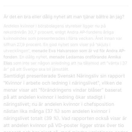
Är det en bra eller dålig nyhet att man tjänar bättre än jag?
Andelen kvinnor i börsbolagens styrelser ligger nu på
rekordnivån 30,7 procent, enligt Andra AP-fondens årliga
kvinnoindex som presenterades i förra veckan. Året innan var
siffran 27,9 procent. En god nyhet som visar på ”skjuts i
utvecklingen”,
menade Eva Halvarsson som är vd för Andra AP-
fonden
. En dålig nyhet,
menade Ledarnas ordförande Annika
Elias
som inte ser någon anledning att ha tålamod att ”vänta i 37
år” på att Sverige ska bli jämställt.
Samtidigt presenterade Svenskt Näringsliv sin rapport
"Kvinnor i arbete och ledning i näringslivet"
, vilken de
menar visar att ”förändringens vindar blåser” baserat
på att andelen kvinnor i ledning ökar stadigt i
näringslivet; nu är andelen kvinnor i chefsposition
nästan lika många (37 %) som andelen kvinnor i
näringslivet totalt (39 %). Vad rapporten också visar är
att andelen kvinnor på VD-poster ligger strax över tio