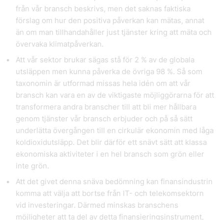
från vår bransch beskrivs, men det saknas faktiska
förslag om hur den positiva påverkan kan mätas, annat
än om man tillhandahåller just tjänster kring att mäta och
övervaka klimatpåverkan.
Att vår sektor brukar sägas stå för 2 % av de globala
utsläppen men kunna påverka de övriga 98 %. Så som
taxonomin är utformad missas hela idén om att vår
bransch kan vara en av de viktigaste möjliggörarna för att
transformera andra branscher till att bli mer hållbara
genom tjänster vår bransch erbjuder och på så sätt
underlätta övergången till en cirkulär ekonomin med låga
koldioxidutsläpp. Det blir därför ett snävt sätt att klassa
ekonomiska aktiviteter i en hel bransch som grön eller
inte grön.
Att det givet denna snäva bedömning kan finansindustrin
komma att välja att bortse från IT- och telekomsektorn
vid investeringar. Därmed minskas branschens
möjligheter att ta del av detta finansieringsinstrument,