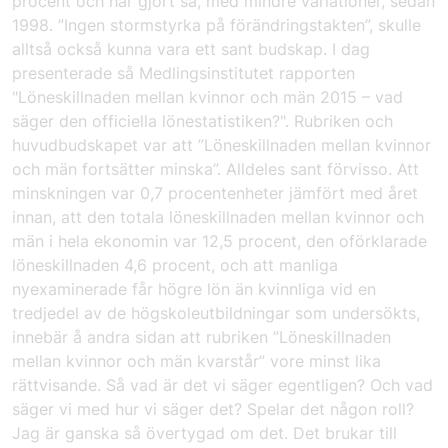
procent och har gjort så, med mindre variationer, sedan
1998. ”Ingen stormstyrka på förändringstakten”, skulle
alltså också kunna vara ett sant budskap. I dag
presenterade så Medlingsinstitutet rapporten
"Löneskillnaden mellan kvinnor och män 2015 – vad
säger den officiella lönestatistiken?"
. Rubriken och
huvudbudskapet var att ”Löneskillnaden mellan kvinnor
och män fortsätter minska”. Alldeles sant förvisso. Att
minskningen var 0,7 procentenheter jämfört med året
innan, att den totala löneskillnaden mellan kvinnor och
män i hela ekonomin var 12,5 procent, den oförklarade
löneskillnaden 4,6 procent, och att manliga
nyexaminerade får högre lön än kvinnliga vid en
tredjedel av de högskoleutbildningar som undersökts,
innebär å andra sidan att rubriken ”Löneskillnaden
mellan kvinnor och män kvarstår” vore minst lika
rättvisande. Så vad är det vi säger egentligen? Och vad
säger vi med hur vi säger det? Spelar det någon roll?
Jag är ganska så övertygad om det. Det brukar till