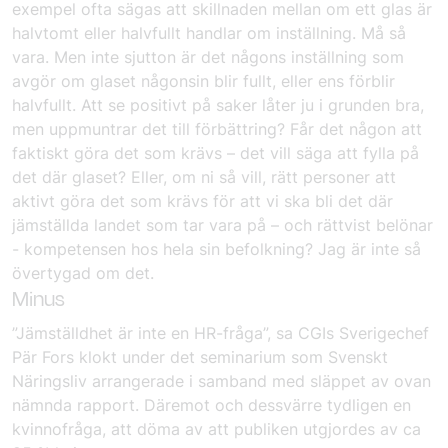
exempel ofta sägas att skillnaden mellan om ett glas är
halvtomt eller halvfullt handlar om inställning. Må så
vara. Men inte sjutton är det någons inställning som
avgör om glaset någonsin blir fullt, eller ens förblir
halvfullt. Att se positivt på saker låter ju i grunden bra,
men uppmuntrar det till förbättring? Får det någon att
faktiskt göra det som krävs – det vill säga att fylla på
det där glaset? Eller, om ni så vill, rätt personer att
aktivt göra det som krävs för att vi ska bli det där
jämställda landet som tar vara på – och rättvist belönar
- kompetensen hos hela sin befolkning? Jag är inte så
övertygad om det.
Minus
”Jämställdhet är inte en HR-fråga”, sa CGIs Sverigechef
Pär Fors klokt under det seminarium som Svenskt
Näringsliv arrangerade i samband med släppet av ovan
nämnda rapport. Däremot och dessvärre tydligen en
kvinnofråga, att döma av att publiken utgjordes av ca