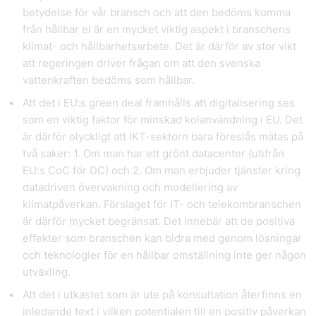
betydelse för vår bransch och att den bedöms komma
från hållbar el är en mycket viktig aspekt i branschens
klimat- och hållbarhetsarbete. Det är därför av stor vikt
att regeringen driver frågan om att den svenska
vattenkraften bedöms som hållbar.
Att det i EU:s green deal framhålls att digitalisering ses
som en viktig faktor för minskad kolanvändning i EU. Det
är därför olyckligt att IKT-sektorn bara föreslås mätas på
två saker: 1. Om man har ett grönt datacenter (utifrån
EU:s CoC för DC) och 2. Om man erbjuder tjänster kring
datadriven övervakning och modellering av
klimatpåverkan. Förslaget för IT- och telekombranschen
är därför mycket begränsat. Det innebär att de positiva
effekter som branschen kan bidra med genom lösningar
och teknologier för en hållbar omställning inte ger någon
utväxling.
Att det i utkastet som är ute på konsultation återfinns en
inledande text i vilken potentialen till en positiv påverkan