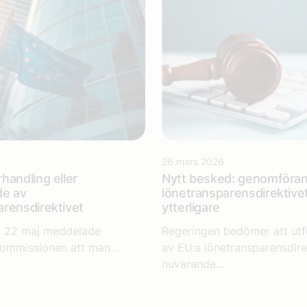
26 mars 2026
handling eller
Nytt besked: genomföran
de av
lönetransparensdirektive
rensdirektivet
ytterligare
n 22 maj meddelade
Regeringen bedömer att ut
ommissionen att man...
av EU:s lönetransparensdirek
nuvarande...