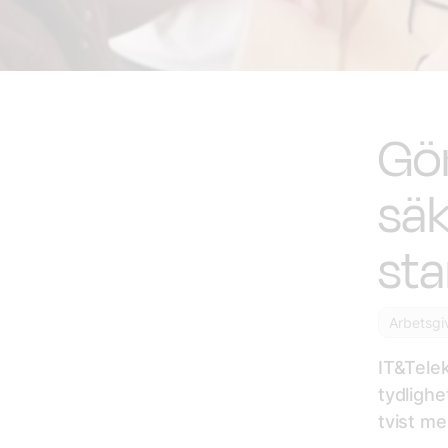
Gör
säk
sta
Arbetsgi
IT&Tele
tydlighe
tvist me