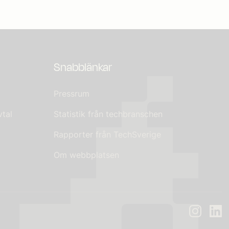
Snabblänkar
Pressrum
tal
Statistik från techbranschen
Rapporter från TechSverige
Om webbplatsen