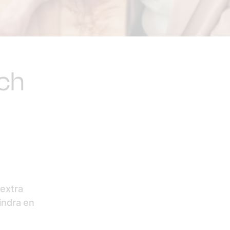
och
 extra
hindra en