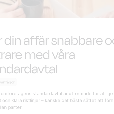
 din affär snabbare 
rare med våra
ndardavtal
varfrågor
komföretagens standardavtal är utformade för att ge
t och klara riktlinjer – kanske det bästa sättet att för
llan parter.