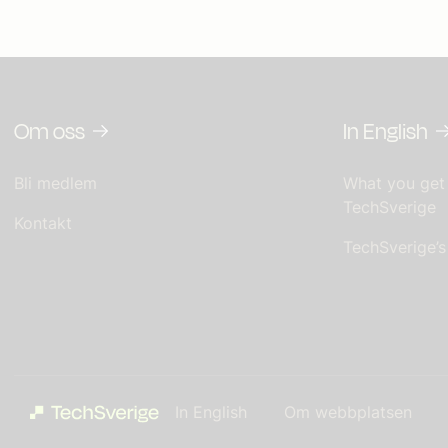
Om oss
In English
Bli medlem
What you get
TechSverige
Kontakt
TechSverige’
In English
Om webbplatsen