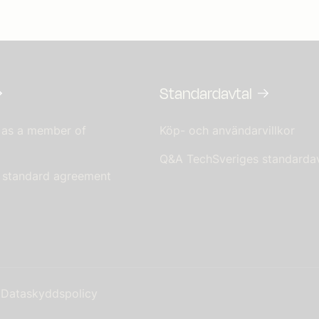
Standardavtal
 as a member of
Köp- och användarvillkor
Q&A TechSveriges standardav
s standard agreement
Dataskyddspolicy