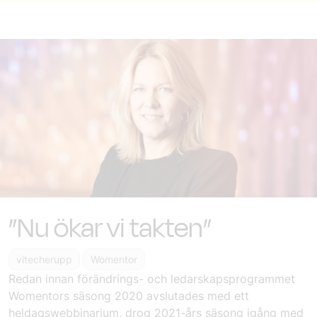
”Nu ökar vi takten”
vitecherupp
Womentor
Redan innan förändrings- och ledarskapsprogrammet
Womentors säsong 2020 avslutades med ett
heldagswebbinarium, drog 2021-års säsong igång med