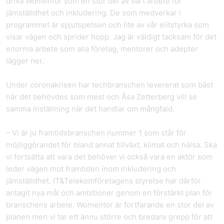
driva Womentor som en stor del av vårt arbete för
jämställdhet och inkludering. De som medverkar i
programmet är spjutspetsen och lite av vår elitstyrka som
visar vägen och sprider hopp. Jag är väldigt tacksam för det
enorma arbete som alla företag, mentorer och adepter
lägger ner.
Under coronakrisen har techbranschen levererat som bäst
när det behövdes som mest och Åsa Zetterberg vill se
samma inställning när det handlar om mångfald.
– Vi är ju framtidsbranschen nummer 1 som står för
möjliggörandet för bland annat tillväxt, klimat och hälsa. Ska
vi fortsätta att vara det behöver vi också vara en aktör som
leder vägen mot framtiden inom inkludering och
jämställdhet. IT&Telekomföretagens styrelse har därför
antagit nya mål och ambitioner genom en förstärkt plan för
branschens arbete. Womentor är fortfarande en stor del av
planen men vi tar ett ännu större och bredare grepp för att