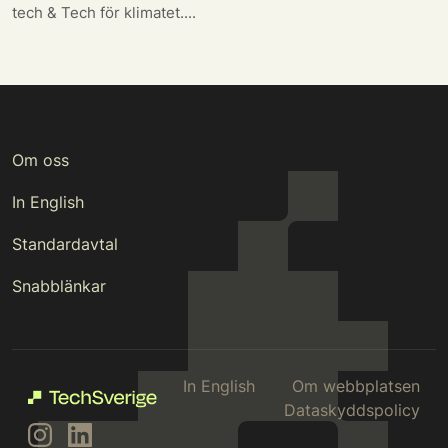
tech & Tech för klimatet....
Om oss
In English
Standardavtal
Snabblänkar
In English
Om webbplatsen
Dataskyddspolicy