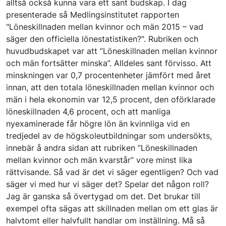
alltså också kunna vara ett sant budskap. I dag
presenterade så Medlingsinstitutet rapporten
"Löneskillnaden mellan kvinnor och män 2015 – vad
säger den officiella lönestatistiken?"
. Rubriken och
huvudbudskapet var att ”Löneskillnaden mellan kvinnor
och män fortsätter minska”. Alldeles sant förvisso. Att
minskningen var 0,7 procentenheter jämfört med året
innan, att den totala löneskillnaden mellan kvinnor och
män i hela ekonomin var 12,5 procent, den oförklarade
löneskillnaden 4,6 procent, och att manliga
nyexaminerade får högre lön än kvinnliga vid en
tredjedel av de högskoleutbildningar som undersökts,
innebär å andra sidan att rubriken ”Löneskillnaden
mellan kvinnor och män kvarstår” vore minst lika
rättvisande. Så vad är det vi säger egentligen? Och vad
säger vi med hur vi säger det? Spelar det någon roll?
Jag är ganska så övertygad om det. Det brukar till
exempel ofta sägas att skillnaden mellan om ett glas är
halvtomt eller halvfullt handlar om inställning. Må så