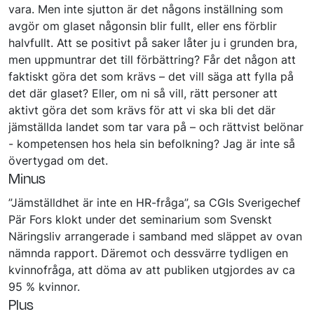
vara. Men inte sjutton är det någons inställning som
avgör om glaset någonsin blir fullt, eller ens förblir
halvfullt. Att se positivt på saker låter ju i grunden bra,
men uppmuntrar det till förbättring? Får det någon att
faktiskt göra det som krävs – det vill säga att fylla på
det där glaset? Eller, om ni så vill, rätt personer att
aktivt göra det som krävs för att vi ska bli det där
jämställda landet som tar vara på – och rättvist belönar
- kompetensen hos hela sin befolkning? Jag är inte så
övertygad om det.
Minus
”Jämställdhet är inte en HR-fråga”, sa CGIs Sverigechef
Pär Fors klokt under det seminarium som Svenskt
Näringsliv arrangerade i samband med släppet av ovan
nämnda rapport. Däremot och dessvärre tydligen en
kvinnofråga, att döma av att publiken utgjordes av ca
95 % kvinnor.
Plus