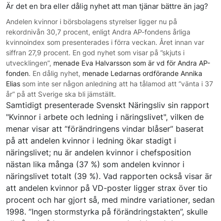
Är det en bra eller dålig nyhet att man tjänar bättre än jag?
Andelen kvinnor i börsbolagens styrelser ligger nu på
rekordnivån 30,7 procent, enligt Andra AP-fondens årliga
kvinnoindex som presenterades i förra veckan. Året innan var
siffran 27,9 procent. En god nyhet som visar på ”skjuts i
utvecklingen”,
menade Eva Halvarsson som är vd för Andra AP-
fonden
. En dålig nyhet,
menade Ledarnas ordförande Annika
Elias
som inte ser någon anledning att ha tålamod att ”vänta i 37
år” på att Sverige ska bli jämställt.
Samtidigt presenterade Svenskt Näringsliv sin rapport
"Kvinnor i arbete och ledning i näringslivet"
, vilken de
menar visar att ”förändringens vindar blåser” baserat
på att andelen kvinnor i ledning ökar stadigt i
näringslivet; nu är andelen kvinnor i chefsposition
nästan lika många (37 %) som andelen kvinnor i
näringslivet totalt (39 %). Vad rapporten också visar är
att andelen kvinnor på VD-poster ligger strax över tio
procent och har gjort så, med mindre variationer, sedan
1998. ”Ingen stormstyrka på förändringstakten”, skulle