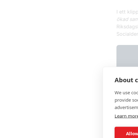
I ett kl
ökad sam
Riksdags
Socialde
About c
We use coo
provide so
advertisem
Learn mor
Allow