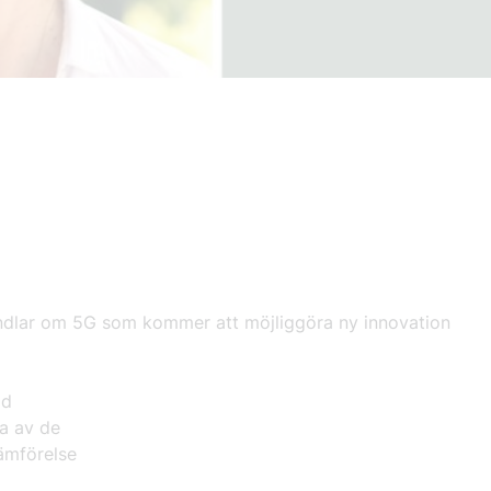
andlar om 5G som kommer att möjliggöra ny innovation
ad
ga av de
jämförelse