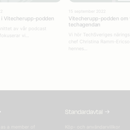
22
15 september 2022
h i Vitecherupp-podden
Vitecherupp-podden om 
techagendan
snittet av vår podcast
Vi hör TechSveriges närings
okuserar vi...
chef Christina Ramm-Ericso
hennes...
Standardavtal
 as a member of
Köp- och användarvillkor