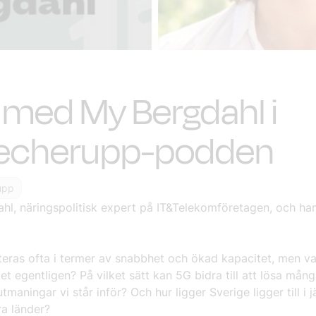
med My Bergdahl i
techerupp-podden
upp
hl, näringspolitisk expert på IT&Telekomföretagen, och h
teras ofta i termer av snabbhet och ökad kapacitet, men v
et egentligen? På vilket sätt kan 5G bidra till att lösa mån
tmaningar vi står inför? Och hur ligger Sverige ligger till i 
a länder?