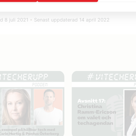
ad
8 juli 2021
•
Senast uppdaterad
14 april 2022