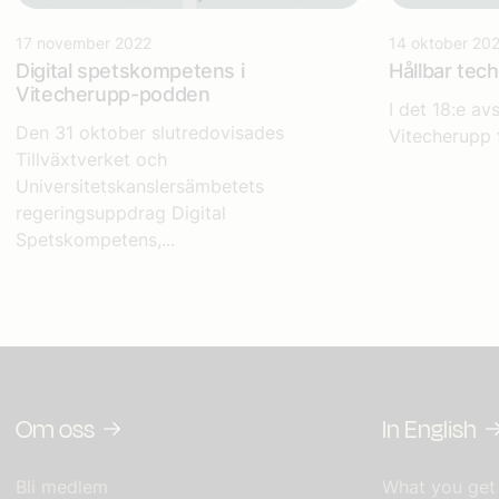
17 november 2022
14 oktober 20
Digital spetskompetens i
Hållbar tec
Vitecherupp-podden
I det 18:e av
Den 31 oktober slutredovisades
Vitecherupp f
Tillväxtverket och
Universitetskanslersämbetets
regeringsuppdrag Digital
Spetskompetens,...
Om oss
In English
Bli medlem
What you get