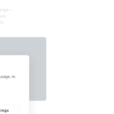
rige –
aus,
t,
usage, to
tings