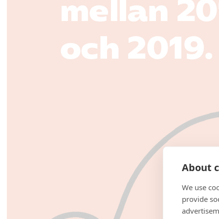
About c
We use coo
provide so
advertisem