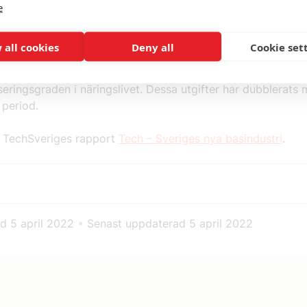
e
 all cookies
Deny all
Cookie set
iseringsgraden i näringslivet. Dessa utgifter har dubblerats
period.
i TechSveriges rapport
Tech – Sveriges nya basindustri
.
ad
5 april 2022
•
Senast uppdaterad
5 april 2022