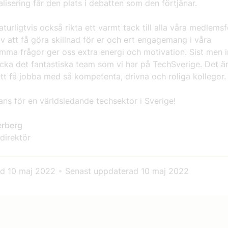
alisering får den plats i debatten som den förtjänar.
naturligtvis också rikta ett varmt tack till alla våra medlems
av att få göra skillnad för er och ert engagemang i våra
ma frågor ger oss extra energi och motivation. Sist men i
tacka det fantastiska team som vi har på TechSverige. Det är
tt få jobba med så kompetenta, drivna och roliga kollegor.
ns för en världsledande techsektor i Sverige!
erberg
direktör
ad
10 maj 2022
•
Senast uppdaterad
10 maj 2022