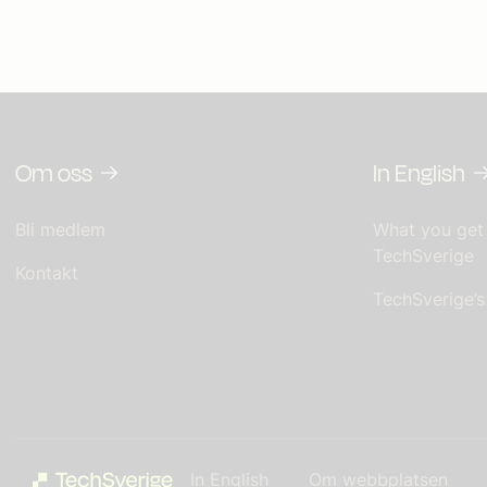
Om oss
In English
Bli medlem
What you get
TechSverige
Kontakt
TechSverige’
In English
Om webbplatsen