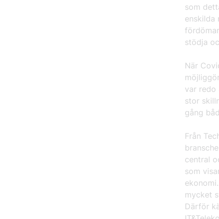
som detta
enskilda 
fördöman
stödja o
När Covid
möjliggör
var redo 
stor skil
gång båd
Från Tech
bransche
central o
som visar
ekonomi. 
mycket st
Därför kä
IT&Teleko