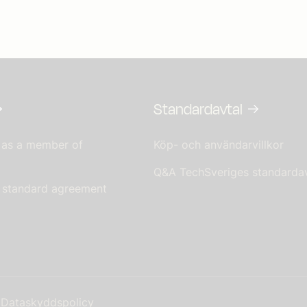
Standardavtal
 as a member of
Köp- och användarvillkor
Q&A TechSveriges standardav
s standard agreement
Dataskyddspolicy