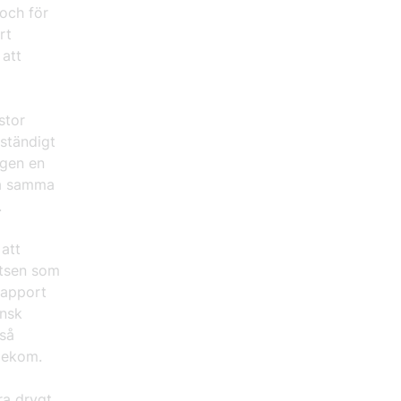
 och för
rt
 att
stor
 ständigt
igen en
 på samma
.
 att
atsen som
rapport
ensk
 så
elekom.
ra drygt