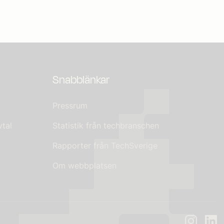
Snabblänkar
Pressrum
tal
Statistik från techbranschen
Rapporter från TechSverige
Om webbplatsen