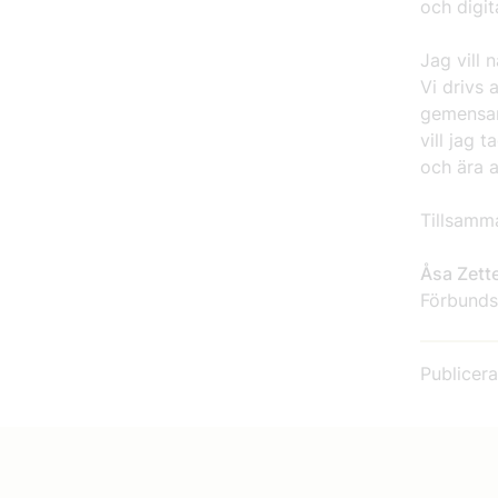
och digit
Jag vill 
Vi drivs 
gemensam
vill jag 
och ära a
Tillsamma
Åsa Zett
Förbunds
Publicer