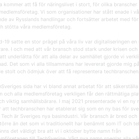
 kommer att få för näringslivet i stort, för olika branscher
medlemsföretag. Vi som organisationer har stått enade i vå
de av Rysslands handlingar och fortsätter arbetet med för
ch stötta våra medlemsföretag.
-19 satte en stor prägel på våra liv var digitaliseringen en 
are. I och med att vår bransch stod stark under krisen och
att underlätta för att alla delar av samhället gjorde vi verkl
lnad. Det som vi alla tillsammans har levererat gjorde mig
e stolt och ödmjuk över att få representera techbranschen
Sveriges sida har vi bland annat arbetat för att säkerställa
n och alla medlemsföretag verkligen får den rättmätiga pl
ch viktig samhällsbärare. I maj 2021 presenterade vi en ny 
 att techbranschen har etablerat sig som en ny bas för sv
Tech är Sveriges nya basindustri. Vår bransch är bred och
örre än det som vi traditionellt har benämnt som IT och t
nns det väldigt bra att vi i oktober bytte namn från
mföretagen till TechSverige. Vårt nya namn speglar alla vå