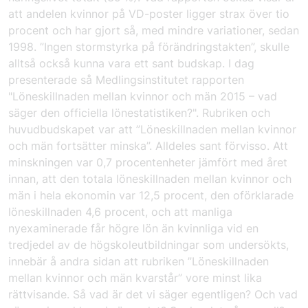
att andelen kvinnor på VD-poster ligger strax över tio
procent och har gjort så, med mindre variationer, sedan
1998. ”Ingen stormstyrka på förändringstakten”, skulle
alltså också kunna vara ett sant budskap. I dag
presenterade så Medlingsinstitutet rapporten
"Löneskillnaden mellan kvinnor och män 2015 – vad
säger den officiella lönestatistiken?"
. Rubriken och
huvudbudskapet var att ”Löneskillnaden mellan kvinnor
och män fortsätter minska”. Alldeles sant förvisso. Att
minskningen var 0,7 procentenheter jämfört med året
innan, att den totala löneskillnaden mellan kvinnor och
män i hela ekonomin var 12,5 procent, den oförklarade
löneskillnaden 4,6 procent, och att manliga
nyexaminerade får högre lön än kvinnliga vid en
tredjedel av de högskoleutbildningar som undersökts,
innebär å andra sidan att rubriken ”Löneskillnaden
mellan kvinnor och män kvarstår” vore minst lika
rättvisande. Så vad är det vi säger egentligen? Och vad