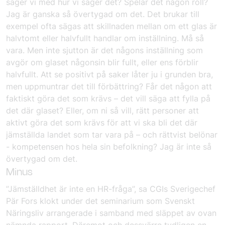
säger vi med hur vi säger det? Spelar det någon roll?
Jag är ganska så övertygad om det. Det brukar till
exempel ofta sägas att skillnaden mellan om ett glas är
halvtomt eller halvfullt handlar om inställning. Må så
vara. Men inte sjutton är det någons inställning som
avgör om glaset någonsin blir fullt, eller ens förblir
halvfullt. Att se positivt på saker låter ju i grunden bra,
men uppmuntrar det till förbättring? Får det någon att
faktiskt göra det som krävs – det vill säga att fylla på
det där glaset? Eller, om ni så vill, rätt personer att
aktivt göra det som krävs för att vi ska bli det där
jämställda landet som tar vara på – och rättvist belönar
- kompetensen hos hela sin befolkning? Jag är inte så
övertygad om det.
Minus
”Jämställdhet är inte en HR-fråga”, sa CGIs Sverigechef
Pär Fors klokt under det seminarium som Svenskt
Näringsliv arrangerade i samband med släppet av ovan
nämnda rapport. Däremot och dessvärre tydligen en