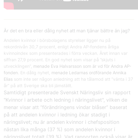
Är det en bra eller dålig nyhet att man tjänar bättre än jag?
Andelen kvinnor i börsbolagens styrelser ligger nu på
rekordnivån 30,7 procent, enligt Andra AP-fondens årliga
kvinnoindex som presenterades i förra veckan. Året innan var
siffran 27,9 procent. En god nyhet som visar på ”skjuts i
utvecklingen”,
menade Eva Halvarsson som är vd för Andra AP-
fonden
. En dålig nyhet,
menade Ledarnas ordförande Annika
Elias
som inte ser någon anledning att ha tålamod att ”vänta i 37
år” på att Sverige ska bli jämställt.
Samtidigt presenterade Svenskt Näringsliv sin rapport
"Kvinnor i arbete och ledning i näringslivet"
, vilken de
menar visar att ”förändringens vindar blåser” baserat
på att andelen kvinnor i ledning ökar stadigt i
näringslivet; nu är andelen kvinnor i chefsposition
nästan lika många (37 %) som andelen kvinnor i
näringslivet totalt (39 %). Vad rapporten också visar är