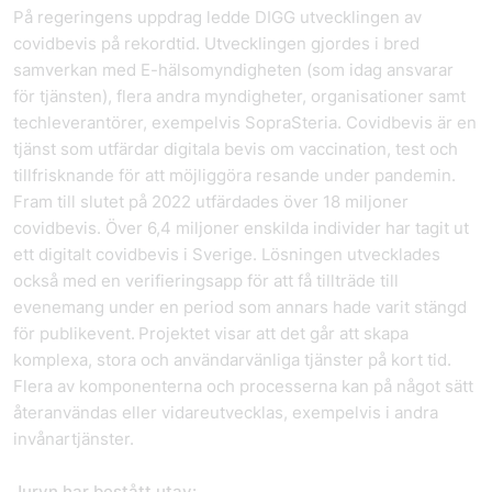
På regeringens uppdrag ledde DIGG utvecklingen av
covidbevis på rekordtid. Utvecklingen gjordes i bred
samverkan med E-hälsomyndigheten (som idag ansvarar
för tjänsten), flera andra myndigheter, organisationer samt
techleverantörer, exempelvis SopraSteria. Covidbevis är en
tjänst som utfärdar digitala bevis om vaccination, test och
tillfrisknande för att möjliggöra resande under pandemin.
Fram till slutet på 2022 utfärdades över 18 miljoner
covidbevis. Över 6,4 miljoner enskilda individer har tagit ut
ett digitalt covidbevis i Sverige. Lösningen utvecklades
också med en verifieringsapp för att få tillträde till
evenemang under en period som annars hade varit stängd
för publikevent. Projektet visar att det går att skapa
komplexa, stora och användarvänliga tjänster på kort tid.
Flera av komponenterna och processerna kan på något sätt
återanvändas eller vidareutvecklas, exempelvis i andra
invånartjänster.
Juryn har bestått utav: