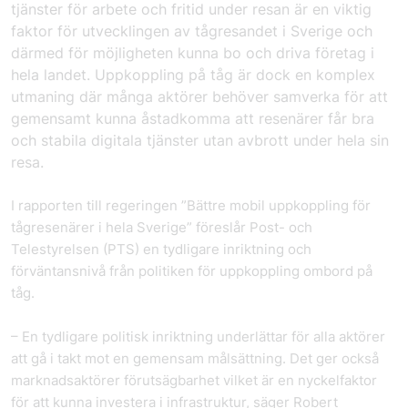
tjänster för arbete och fritid under resan är en viktig
faktor för utvecklingen av tågresandet i Sverige och
därmed för möjligheten kunna bo och driva företag i
hela landet. Uppkoppling på tåg är dock en komplex
utmaning där många aktörer behöver samverka för att
gemensamt kunna åstadkomma att resenärer får bra
och stabila digitala tjänster utan avbrott under hela sin
resa.
I rapporten till regeringen ”Bättre mobil uppkoppling för
tågresenärer i hela Sverige” föreslår Post- och
Telestyrelsen (PTS) en tydligare inriktning och
förväntansnivå från politiken för uppkoppling ombord på
tåg.
– En tydligare politisk inriktning underlättar för alla aktörer
att gå i takt mot en gemensam målsättning. Det ger också
marknadsaktörer förutsägbarhet vilket är en nyckelfaktor
för att kunna investera i infrastruktur, säger Robert